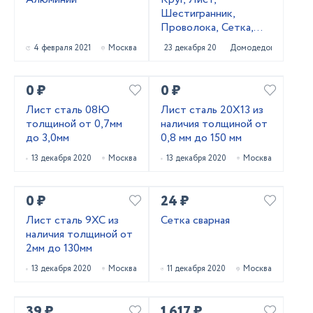
Шестигранник,
Проволока, Сетка,
Квадрат 20Х13,
4 февраля 2021
Москва
23 декабря 2020
Домодедово
40Х13, 20Х23Н18,
10X17Н13М2Т,
14Х17Н2, 12
0 ₽
0 ₽
Лист сталь 08Ю
Лист сталь 20Х13 из
толщиной от 0,7мм
наличия толщиной от
до 3,0мм
0,8 мм до 150 мм
13 декабря 2020
Москва
13 декабря 2020
Москва
0 ₽
24 ₽
Лист сталь 9ХС из
Сетка сварная
наличия толщиной от
2мм до 130мм
13 декабря 2020
Москва
11 декабря 2020
Москва
39 ₽
1 617 ₽