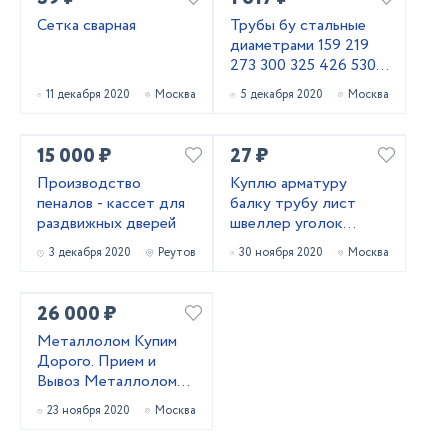
Сетка сварная
Трубы бу стальные
диаметрами 159 219
273 300 325 426 530
630 720 820 1020
11 декабря 2020
Москва
5 декабря 2020
Москва
1220 1420
15 000 ₽
27 ₽
Производство
Куплю арматуру
пеналов - кассет для
балку трубу лист
раздвижных дверей
швеллер уголок
лежалый
3 декабря 2020
Реутов
30 ноября 2020
Москва
металлопрокат
26 000 ₽
Металлолом Купим
Дорого. Прием и
Вывоз Металлолома
от 1й Тонны.
23 ноября 2020
Москва
Демонтаж.