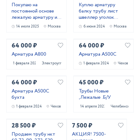
Покупаю на
Куплю арматуру
постоянной основе
балку трубу лист
лежалую арматуру и
швеллер уголок
металлопрокат!
лежалый
14 июля 2025
Москва
6 июня 2024
Москва
Самовывоз
металлопрокат
64 000 ₽
64 000 ₽
Арматура А800
Арматура А500С
1 февраля 2024
Электроугли
1 февраля 2024
Чехов
64 000 ₽
45 000 ₽
Арматура А500С
Трубы Новые
бухта
,Лежалые .Б/У
1 февраля 2024
Чехов
14 апреля 2023
Челябинск
28 500 ₽
7 500 ₽
Продаем трубу нкт
АКЦИЯ! 7500-