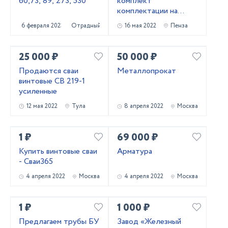
60,73, 89, 273, 530
комплект
комплектации на
откатные ворота-со
6 февраля 2023
Отрадный
16 мая 2022
Пенза
склада в Пензе
25 000 ₽
50 000 ₽
Продаются сваи
Металлопрокат
винтовые СВ 219-1
усиленные
12 мая 2022
Тула
8 апреля 2022
Москва
1 ₽
69 000 ₽
Купить винтовые сваи
Арматура
- Сваи365
4 апреля 2022
Москва
4 апреля 2022
Москва
1 ₽
1 000 ₽
Предлагаем трубы БУ
Завод «Железный