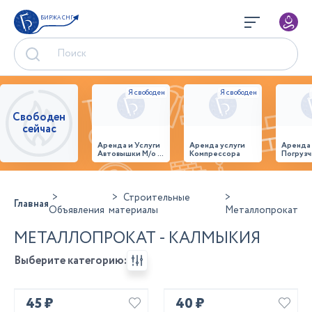
БИРЖА СНГ
Свободен
сейчас
Аренда и Услуги
Аренда услуги
Аренда
Автовышки М/о г.
Компрессора
Погрузч
Домодедово
26,28,32 место
Строительные
Главная
Объявления
материалы
Металлопрокат
МЕТАЛЛОПРОКАТ - КАЛМЫКИЯ
Выберите категорию:
45 ₽
40 ₽