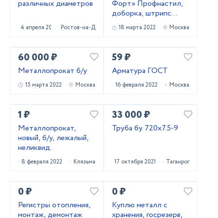
различных диаметров
Форт» Профнастил,
доборка, штрипс
лента, листы,
4 апреля 2022
Ростов-на-Дону
18 марта 2022
Москва
водосточка,
ограждения на
кровлю, фл
60 000 ₽
59 ₽
Металлопрокат б/у
Арматура ГОСТ
15 марта 2022
Москва
16 февраля 2022
Москва
1 ₽
33 000 ₽
Металлопрокат,
Труба бу 720x7.5-9
новый, б/у, лежалый,
неликвид.
8 февраля 2022
Клязьма
17 октября 2021
Таганрог
0 ₽
0 ₽
Регистры отопления,
Куплю металл с
монтаж, демонтаж
хранения, госрезерв,