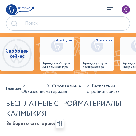
БИРЖА СНГ
Свободен
сейчас
Аренда и Услуги
Аренда услуги
Аренда
Автовышки М/о г.
Компрессора
Погрузч
Домодедово
26,28,32 место
Строительные
Бесплатные
Главная
Объявления
материалы
стройматериалы
БЕСПЛАТНЫЕ СТРОЙМАТЕРИАЛЫ -
КАЛМЫКИЯ
Выберите категорию: