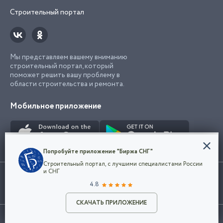
Строительный портал
Мы представляем вашему вниманию
строительный портал, который
поможет решить вашу проблему в
области строительства и ремонта.
Мобильное приложение
Конфиденциальность
Попробуйте приложение "Биржа СНГ"
Мы используем файлы cookie, чтобы сделать
Строительный портал, с лучшими специалистами России
наш сайт удобным для каждого
Использование сайта, в том числе подача объявлений, означает
и СНГ
пользователя. Оставаясь на сайте,
ОК
согласие с
пользовательским соглашением
. Все логотипы и торговые
4.8
вы соглашаетесь
марки представленные на сайте являются собственностью их
с
Политикой конфиденциальности компании
владельца.
Разместить объявление
и принимаете условия использования cookie.
СКАЧАТЬ ПРИЛОЖЕНИЕ
©2026
Биржа СНГ