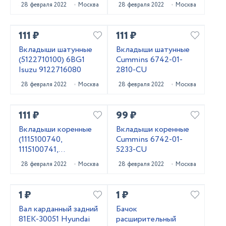
28 февраля 2022
Москва
28 февраля 2022
Москва
111 ₽
111 ₽
Вкладыши шатунные
Вкладыши шатунные
(5122710100) 6BG1
Cummins 6742-01-
Isuzu 9122716080
2810-CU
28 февраля 2022
Москва
28 февраля 2022
Москва
111 ₽
99 ₽
Вкладыши коренные
Вкладыши коренные
(1115100740,
Cummins 6742-01-
1115100741,
5233-CU
1115100742) 6BG1
28 февраля 2022
Москва
28 февраля 2022
Москва
Isuzu 1115100743
1 ₽
1 ₽
Вал карданный задний
Бачок
81EK-30051 Hyundai
расширительный