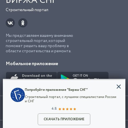
БИРЖА СНГ
Строительный портал
Мы представляем вашему вниманию
строительный портал, который
поможет решить вашу проблему в
области строительства и ремонта.
Мобильное приложение
Конфиденциальность
Попробуйте приложение "Биржа СНГ"
Мы используем файлы cookie, чтобы сделать
Строительный портал, с лучшими специалистами России
наш сайт удобным для каждого
Использование сайта, в том числе подача объявлений, означает
и СНГ
пользователя. Оставаясь на сайте,
ОК
согласие с
пользовательским соглашением
. Все логотипы и торговые
4.8
вы соглашаетесь
марки представленные на сайте являются собственностью их
с
Политикой конфиденциальности компании
владельца.
Разместить объявление
и принимаете условия использования cookie.
СКАЧАТЬ ПРИЛОЖЕНИЕ
©2026
Биржа СНГ