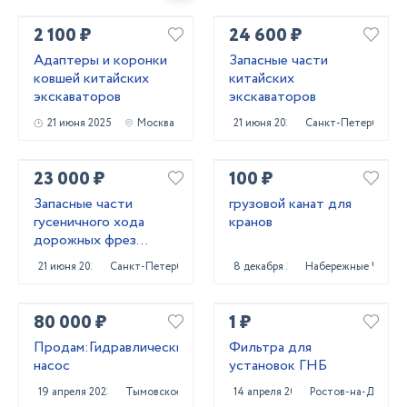
2 100 ₽
24 600 ₽
Адаптеры и коронки
Запасные части
ковшей китайских
китайских
экскаваторов
экскаваторов
21 июня 2025
Москва
21 июня 2025
Санкт-Петербург
23 000 ₽
100 ₽
Запасные части
грузовой канат для
гусеничного хода
кранов
дорожных фрез
Caterpillar PM620
21 июня 2025
Санкт-Петербург
8 декабря 2023
Набережные Челны
80 000 ₽
1 ₽
Продам:Гидравлический
Фильтра для
насос
установок ГНБ
19 апреля 2023
Тымовское
14 апреля 2022
Ростов-на-Дону