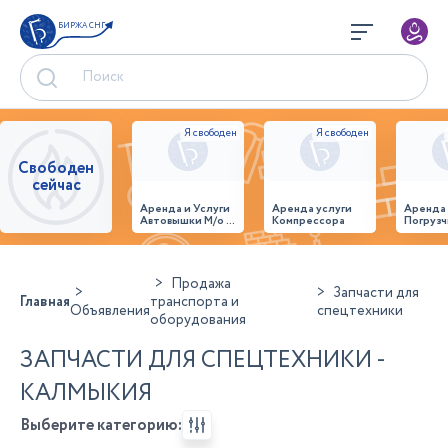
БИРЖА СНГ
Свободен
сейчас
Аренда и Услуги
Аренда услуги
Аренда
Автовышки М/о г.
Компрессора
Погрузч
Домодедово
26,28,32 место
Продажа
Запчасти для
Главная
транспорта и
Объявления
спецтехники
оборудования
ЗАПЧАСТИ ДЛЯ СПЕЦТЕХНИКИ -
КАЛМЫКИЯ
Выберите категорию: