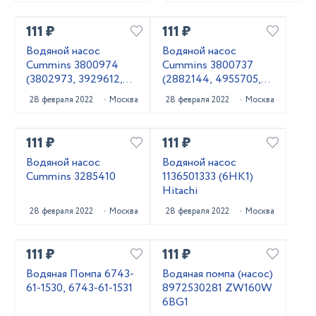
111 ₽
111 ₽
Водяной насос
Водяной насос
Cummins 3800974
Cummins 3800737
(3802973, 3929612,
(2882144, 4955705,
3285323, 4376357,
3803403, 3803260)
28 февраля 2022
Москва
28 февраля 2022
Москва
4955529, 3802442,
3973115)
111 ₽
111 ₽
Водяной насос
Водяной насос
Cummins 3285410
1136501333 (6HK1)
Hitachi
28 февраля 2022
Москва
28 февраля 2022
Москва
111 ₽
111 ₽
Водяная Помпа 6743-
Водяная помпа (насос)
61-1530, 6743-61-1531
8972530281 ZW160W
6BG1