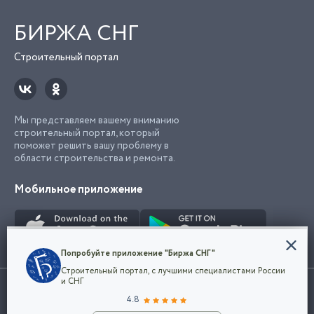
БИРЖА СНГ
Строительный портал
Мы представляем вашему вниманию
строительный портал, который
поможет решить вашу проблему в
области строительства и ремонта.
Мобильное приложение
Конфиденциальность
Попробуйте приложение "Биржа СНГ"
Мы используем файлы cookie, чтобы сделать
Строительный портал, с лучшими специалистами России
наш сайт удобным для каждого
Использование сайта, в том числе подача объявлений, означает
и СНГ
пользователя. Оставаясь на сайте,
ОК
согласие с
пользовательским соглашением
. Все логотипы и торговые
4.8
вы соглашаетесь
марки представленные на сайте являются собственностью их
с
Политикой конфиденциальности компании