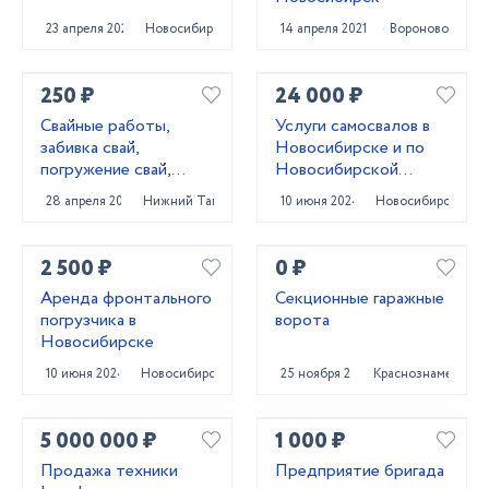
23 апреля 2024
Новосибирск
14 апреля 2021
Вороново
250 ₽
24 000 ₽
Свайные работы,
Услуги самосвалов в
забивка свай,
Новосибирске и по
погружение свай,
Новосибирской
сваебойные работы,
области
28 апреля 2022
Нижний Тагил
10 июня 2024
Новосибирск
свайный фундамент
2 500 ₽
0 ₽
Аренда фронтального
Секционные гаражные
погрузчика в
ворота
Новосибирске
10 июня 2024
Новосибирск
25 ноября 2020
Краснознаменск
5 000 000 ₽
1 000 ₽
Продажа техники
Предприятие бригада