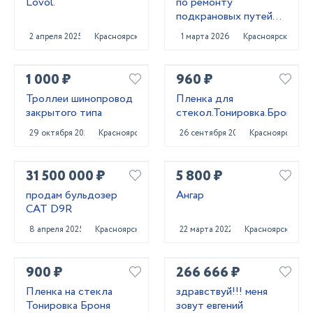
Lovol.
по ремонту
подкрановых путей
мостовых кранов
2 апреля 2025
Красноярск
1 марта 2026
Красноярск
1 000 ₽
960 ₽
Троллеи шинопровод
Пленка для
закрытого типа
стекол.Тонировка.Броня.
29 октября 2023
Красноярск
26 сентября 2022
Красноярск
31 500 000 ₽
5 800 ₽
продам бульдозер
Ангар
CAT D9R
8 апреля 2025
Красноярск
22 марта 2022
Красноярск
900 ₽
266 666 ₽
Пленка на стекла
здравствуй!!! меня
Тонировка Броня
зовут евгений