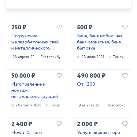
250 ₽
500 ₽
Погружение
Баня, баня мобильная,
железобетонных свай
баня каркасная, баня
и металлического
бытовка
шпунта аренда
28 апреля 2022
Екатеринбург
28 июля 2023
Томск
сваебоя
50 000 ₽
490 800 ₽
Изготовление и
От 1200
монтаж
металлоконструкций
24 апреля 2025
Томск
9 августа 2024
Новосибирск
2 400 ₽
2 000 ₽
Howo 25 тонн
Услуги эксковатора