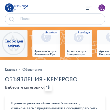
БИРЖА СНГ
Свободен
сейчас
Аренда и Услуги
Аренда услуги
Аренда
Автовышки М/о г.
Компрессора
Погрузч
Домодедово
26,28,32 место
Главная
Объявления
ОБЪЯВЛЕНИЯ - КЕМЕРОВО
Выберите категорию:
В данном регионе объявлений больше нет,
ознакомьтесь с предложениями в соседних регионах