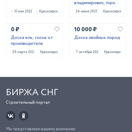
владимирович, город
проживания
31 мая 2022
Красноярск
24 июня 2025
Красноярск
красноярск.
0 ₽
10 000 ₽
Доска ель, сосна от
Доска хвойных пород
производителя
29 марта 2022
Красноярск
7 октября 2022
Красноярск
БИРЖА СНГ
Строительный портал
Мы представляем вашему вниманию