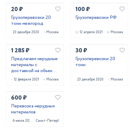
20 ₽
100 ₽
Грузоперевозки 20
Грузоперевозки РФ
тонн межгород
23 декабря 2020
Москва
12 апреля 2021
Москва
1 285 ₽
30 ₽
Предлагаем нерудные
Грузоперевозки 20
материалы с
тонн
доставкой на обьект.
Обеспечивает
12 февраля 2021
Москва
23 декабря 2020
Москва
строительные
обьекты.
600 ₽
Перевозка нерудных
материалов
6 июля 2023
Санкт-Петербург