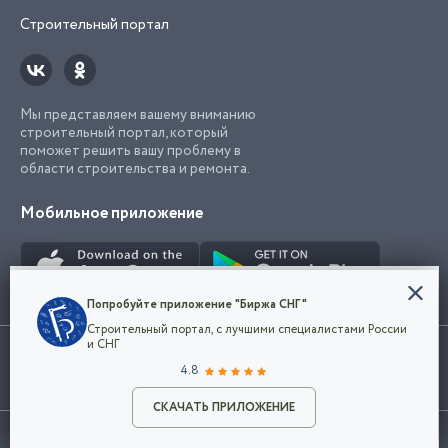
Строительный портал
Мы представляем вашему вниманию
строительный портал, который
поможет решить вашу проблему в
области строительства и ремонта.
Мобильное приложение
Конфиденциальность
Попробуйте приложение "Биржа СНГ"
Мы используем файлы cookie, чтобы сделать
Строительный портал, с лучшими специалистами России
наш сайт удобным для каждого
Использование сайта, в том числе подача объявлений, означает
и СНГ
пользователя. Оставаясь на сайте,
ОК
согласие с
пользовательским соглашением
. Все логотипы и торговые
4.8
вы соглашаетесь
марки представленные на сайте являются собственностью их
с
Политикой конфиденциальности компании
владельца.
Разместить объявление
и принимаете условия использования cookie.
СКАЧАТЬ ПРИЛОЖЕНИЕ
©2026
Биржа СНГ