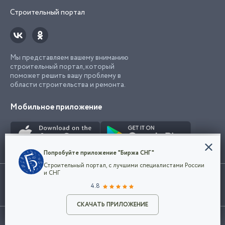
Строительный портал
Мы представляем вашему вниманию
строительный портал, который
поможет решить вашу проблему в
области строительства и ремонта.
Мобильное приложение
Конфиденциальность
Попробуйте приложение "Биржа СНГ"
Мы используем файлы cookie, чтобы сделать
Строительный портал, с лучшими специалистами России
наш сайт удобным для каждого
Использование сайта, в том числе подача объявлений, означает
и СНГ
пользователя. Оставаясь на сайте,
ОК
согласие с
пользовательским соглашением
. Все логотипы и торговые
4.8
вы соглашаетесь
марки представленные на сайте являются собственностью их
с
Политикой конфиденциальности компании
владельца.
Разместить объявление
и принимаете условия использования cookie.
СКАЧАТЬ ПРИЛОЖЕНИЕ
©2026
Биржа СНГ