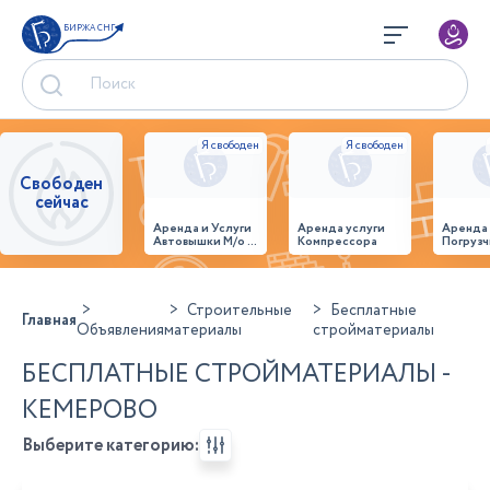
БИРЖА СНГ
Свободен
сейчас
Аренда и Услуги
Аренда услуги
Аренда
Автовышки М/о г.
Компрессора
Погрузч
Домодедово
26,28,32 место
Строительные
Бесплатные
Главная
Объявления
материалы
стройматериалы
БЕСПЛАТНЫЕ СТРОЙМАТЕРИАЛЫ -
КЕМЕРОВО
Выберите категорию: