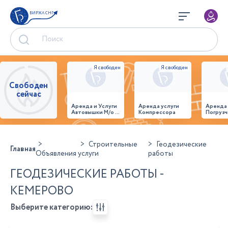
БИРЖА СНГ
Свободен
сейчас
Аренда и Услуги
Аренда услуги
Аренда
Автовышки М/о г.
Компрессора
Погрузч
Домодедово
26,28,32 место
Строительные
Геодезические
Главная
Объявления
услуги
работы
ГЕОДЕЗИЧЕСКИЕ РАБОТЫ -
КЕМЕРОВО
Выберите категорию: