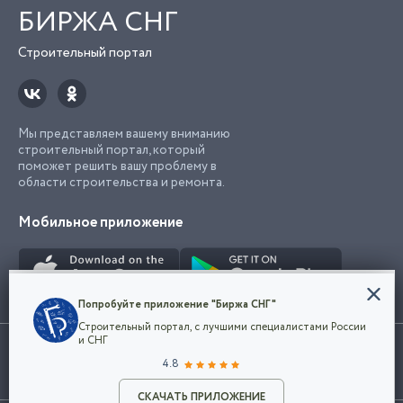
БИРЖА СНГ
Строительный портал
Мы представляем вашему вниманию
строительный портал, который
поможет решить вашу проблему в
области строительства и ремонта.
Мобильное приложение
Конфиденциальность
Попробуйте приложение "Биржа СНГ"
Мы используем файлы cookie, чтобы сделать
Строительный портал, с лучшими специалистами России
наш сайт удобным для каждого
Использование сайта, в том числе подача объявлений, означает
и СНГ
пользователя. Оставаясь на сайте,
ОК
согласие с
пользовательским соглашением
. Все логотипы и торговые
4.8
вы соглашаетесь
марки представленные на сайте являются собственностью их
с
Политикой конфиденциальности компании
владельца.
Разместить объявление
и принимаете условия использования cookie.
СКАЧАТЬ ПРИЛОЖЕНИЕ