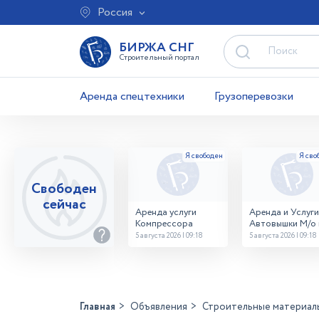
Россия
БИРЖА СНГ
Строительный портал
Аренда спецтехники
Грузоперевозки
Свободен
сейчас
Аренда услуги
Аренда и Услуги
Компрессора
Автовышки М/о г
Домодедово
5 августа 2026 | 09:18
5 августа 2026 | 09:18
26,28,32 место
Главная
Объявления
Строительные материал