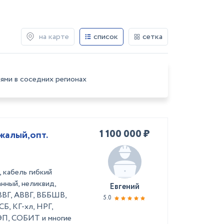
на карте
список
сетка
ями в соседних регионах
1 100 000 ₽
жалый,опт.
 кабель гибкий
нный, неликвид,
Евгений
(ВВГ, АВВГ, ВББШВ,
5.0
, КГ-хл, НРГ,
, СОБИТ и многие