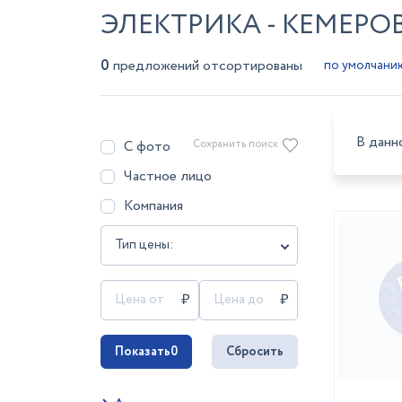
ЭЛЕКТРИКА - КЕМЕРО
0
предложений отсортированы
В данн
С фото
Сохранить поиск
Частное лицо
Компания
Тип цены:
Показать
0
Сбросить