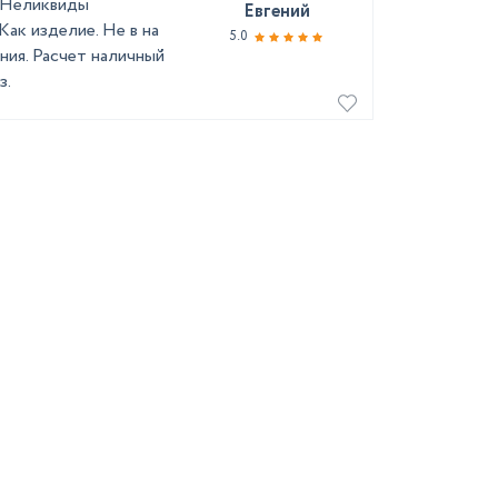
. Неликвиды
Евгений
Как изделие. Не в на
5.0
ния. Расчет наличный
з.