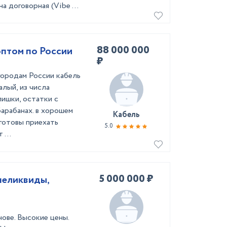
а договорная (Vibe ...
88 000 000
оптом по России
₽
городам России кабель
алый, из числа
лишки, остатки с
барабанах. в хорошем
Кабель
 готовы приехать
5.0
 ...
5 000 000 ₽
неликвиды,
нове. Высокие цены.