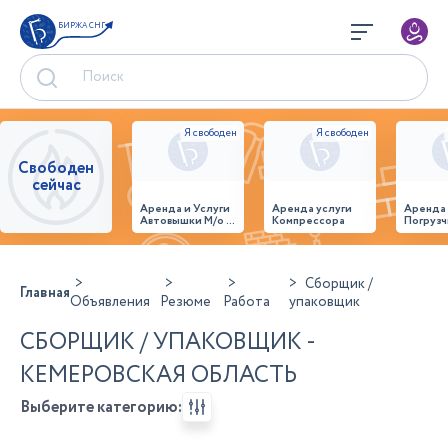
БИРЖА СНГ
Свободен
сейчас
Аренда и Услуги
Аренда услуги
Аренда
Автовышки М/о г.
Компрессора
Погрузч
Домодедово
26,28,32 место
Сборщик /
Главная
Объявления
Резюме
Работа
упаковщик
СБОРЩИК / УПАКОВЩИК -
КЕМЕРОВСКАЯ ОБЛАСТЬ
Выберите категорию: