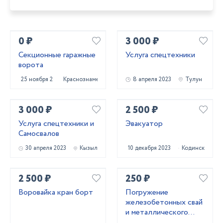
0 ₽
3 000 ₽
Секционные гаражные
Услуга спецтехники
ворота
25 ноября 2020
Краснознаменск
8 апреля 2023
Тулун
3 000 ₽
2 500 ₽
Услуга спецтехники и
Эвакуатор
Самосвалов
30 апреля 2023
Кызыл
10 декабря 2023
Кодинск
2 500 ₽
250 ₽
Воровайка кран борт
Погружение
железобетонных свай
и металлического
шпунта аренда