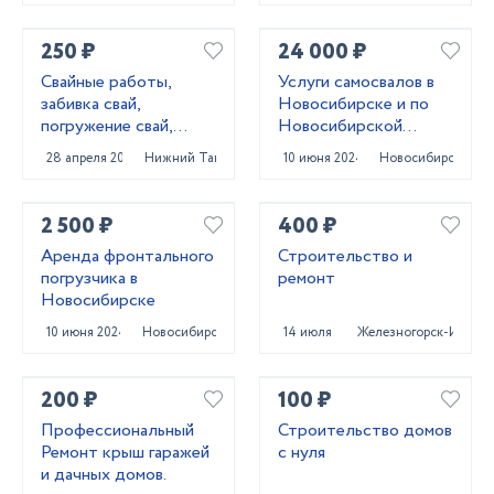
250 ₽
24 000 ₽
Свайные работы,
Услуги самосвалов в
забивка свай,
Новосибирске и по
погружение свай,
Новосибирской
сваебойные работы,
области
28 апреля 2022
Нижний Тагил
10 июня 2024
Новосибирск
свайный фундамент
2 500 ₽
400 ₽
Аренда фронтального
Строительство и
погрузчика в
ремонт
Новосибирске
10 июня 2024
Новосибирск
14 июля 2022
Железногорск-Илимс
200 ₽
100 ₽
Профессиональный
Строительство домов
Ремонт крыш гаражей
с нуля
и дачных домов.