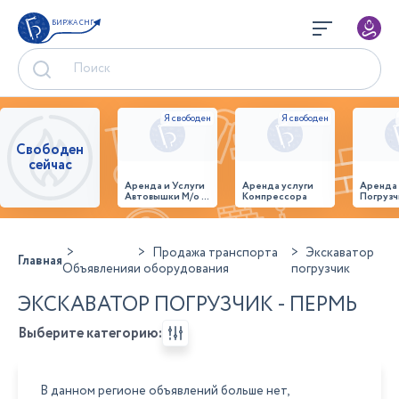
БИРЖА СНГ
Свободен
сейчас
Аренда и Услуги
Аренда услуги
Аренда
Автовышки М/о г.
Компрессора
Погрузч
Домодедово
26,28,32 место
Продажа транспорта
Экскаватор
Главная
Объявления
и оборудования
погрузчик
ЭКСКАВАТОР ПОГРУЗЧИК - ПЕРМЬ
Выберите категорию:
В данном регионе объявлений больше нет,