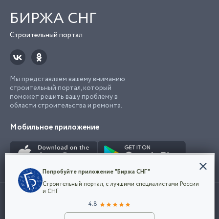
БИРЖА СНГ
Строительный портал
Мы представляем вашему вниманию
строительный портал, который
поможет решить вашу проблему в
области строительства и ремонта.
Мобильное приложение
Конфиденциальность
Попробуйте приложение "Биржа СНГ"
Мы используем файлы cookie, чтобы сделать
Строительный портал, с лучшими специалистами России
наш сайт удобным для каждого
Использование сайта, в том числе подача объявлений, означает
и СНГ
пользователя. Оставаясь на сайте,
ОК
согласие с
пользовательским соглашением
. Все логотипы и торговые
4.8
вы соглашаетесь
марки представленные на сайте являются собственностью их
с
Политикой конфиденциальности компании
владельца.
Разместить объявление
и принимаете условия использования cookie.