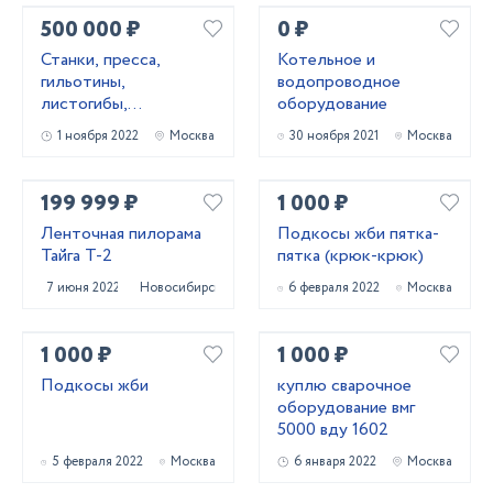
500 000 ₽
0 ₽
Станки, пресса,
Котельное и
гильотины,
водопроводное
листогибы,
оборудование
трубогибы, вальцы,
1 ноября 2022
Москва
30 ноября 2021
Москва
молоты
199 999 ₽
1 000 ₽
Ленточная пилорама
Подкосы жби пятка-
Тайга Т-2
пятка (крюк-крюк)
7 июня 2022
Новосибирск
6 февраля 2022
Москва
1 000 ₽
1 000 ₽
Подкосы жби
куплю сварочное
оборудование вмг
5000 вду 1602
5 февраля 2022
Москва
6 января 2022
Москва