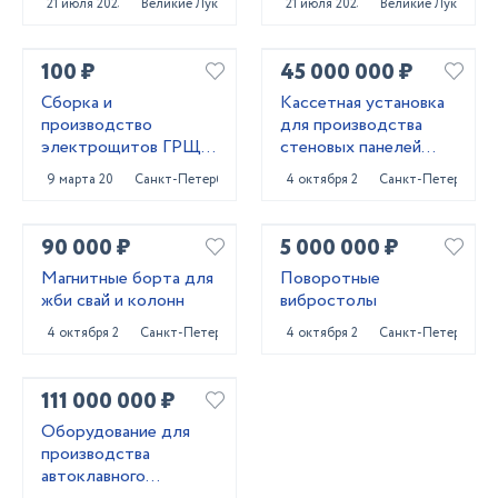
21 июля 2023
Великие Луки
21 июля 2023
Великие Луки
Конструктор»
100 ₽
45 000 000 ₽
Сборка и
Кассетная установка
производство
для производства
электрощитов ГРЩ,
стеновых панелей
АВР, ВРУ, ЩО,ЩЭ,
ЖБИ
9 марта 2023
Санкт-Петербург
4 октября 2024
Санкт-Петербург
ЩУ...
90 000 ₽
5 000 000 ₽
Магнитные борта для
Поворотные
жби свай и колонн
вибростолы
4 октября 2024
Санкт-Петербург
4 октября 2024
Санкт-Петербург
111 000 000 ₽
Оборудование для
производства
автоклавного