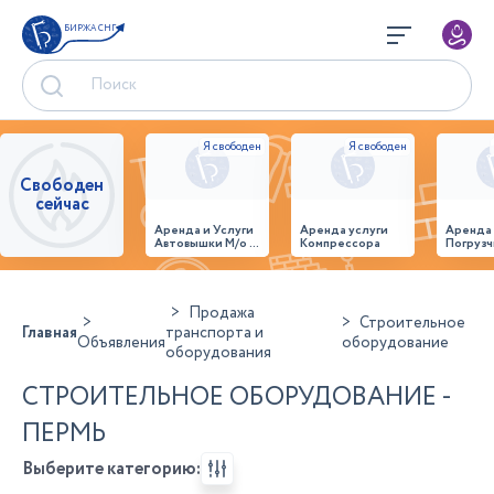
БИРЖА СНГ
Свободен
сейчас
Аренда и Услуги
Аренда услуги
Аренда
Автовышки М/о г.
Компрессора
Погрузч
Домодедово
26,28,32 место
Продажа
Строительное
Главная
транспорта и
Объявления
оборудование
оборудования
СТРОИТЕЛЬНОЕ ОБОРУДОВАНИЕ -
ПЕРМЬ
Выберите категорию: