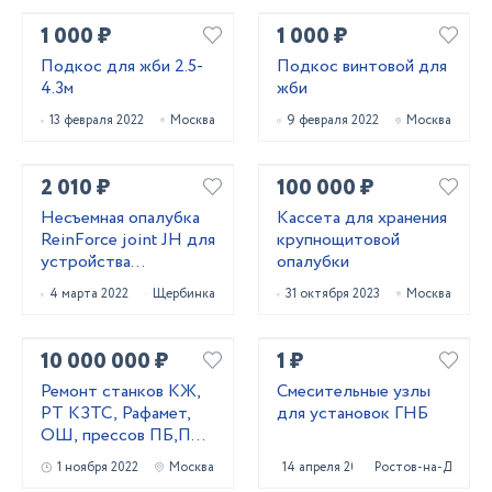
1 000 ₽
1 000 ₽
Подкос для жби 2.5-
Подкос винтовой для
4.3м
жби
13 февраля 2022
Москва
9 февраля 2022
Москва
2 010 ₽
100 000 ₽
Несъемная опалубка
Кассета для хранения
ReinForce joint JH для
крупнощитовой
устройства
опалубки
промышленных
4 марта 2022
Щербинка
31 октября 2023
Москва
бетонных полов
10 000 000 ₽
1 ₽
Ремонт станков КЖ,
Смесительные узлы
РТ КЗТС, Рафамет,
для установок ГНБ
ОШ, прессов ПБ,ПА,
ПО, домкратов
1 ноября 2022
Москва
14 апреля 2022
Ростов-на-Дону