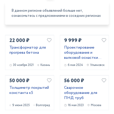
В данном регионе объявлений больше нет,
ознакомьтесь с предложениями в соседних регионах
22 000 ₽
9 999 ₽
Трансформатор для
Проектирование
прогрева бетона
оборудования и
валковой оснастки
для профилирования
30 ноября 2021
Казань
6 мая 2024
Ульяновск
металла
50 000 ₽
56 000 ₽
Толщиметр покрытий
Сварочное
константа к5
оборудование для
ПНД труб
9 июня 2025
Волгоград
16 мая 2023
Москва