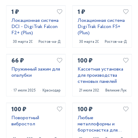
1 ₽
1 ₽
Локационная система
Локационная система
DCI - DigiTrak Falcon
DigiTrak Falcon F5+
F2+ (Plus)
(Plus)
30 марта 2023
Ростов-на-Дону
30 марта 2023
Ростов-на-Дону
66 ₽
100 ₽
Пружинный зажим для
Кассетная установка
опалубки
для производства
стеновых панелей
17 июля 2025
Краснодар
21 июля 2023
Великие Луки
100 ₽
100 ₽
Поворотный
Любые
вибростол
металлоформы и
бортоснастка для
ваших ЖБИ от «М-