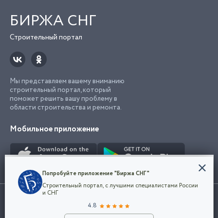
БИРЖА СНГ
Строительный портал
Мы представляем вашему вниманию
строительный портал, который
поможет решить вашу проблему в
области строительства и ремонта.
Мобильное приложение
Конфиденциальность
Попробуйте приложение "Биржа СНГ"
Мы используем файлы cookie, чтобы сделать
Строительный портал, с лучшими специалистами России
наш сайт удобным для каждого
Использование сайта, в том числе подача объявлений, означает
и СНГ
пользователя. Оставаясь на сайте,
ОК
согласие с
пользовательским соглашением
. Все логотипы и торговые
4.8
вы соглашаетесь
марки представленные на сайте являются собственностью их
с
Политикой конфиденциальности компании
владельца.