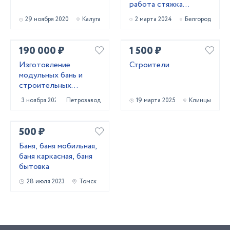
работа стяжка
короед фасад
29 ноября 2020
Калуга
2 марта 2024
Белгород
штукатурк
190 000 ₽
1 500 ₽
Изготовление
Строители
модульных бань и
строительных
бытовое
3 ноября 2023
Петрозаводск
19 марта 2025
Клинцы
500 ₽
Баня, баня мобильная,
баня каркасная, баня
бытовка
28 июля 2023
Томск