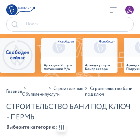
БИРЖА СНГ
Свободен
сейчас
Аренда и Услуги
Аренда услуги
Аренда
Автовышки М/о г.
Компрессора
Погрузч
Домодедово
26,28,32 место
Строительные
Строительство бани
Главная
Объявления
услуги
под ключ
СТРОИТЕЛЬСТВО БАНИ ПОД КЛЮЧ
- ПЕРМЬ
Выберите категорию: