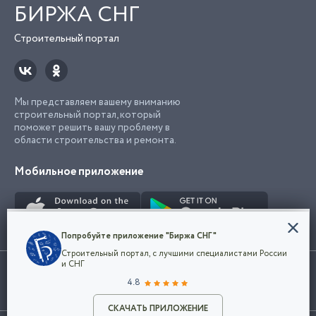
БИРЖА СНГ
Строительный портал
Мы представляем вашему вниманию
строительный портал, который
поможет решить вашу проблему в
области строительства и ремонта.
Мобильное приложение
Конфиденциальность
Попробуйте приложение "Биржа СНГ"
Мы используем файлы cookie, чтобы сделать
Строительный портал, с лучшими специалистами России
наш сайт удобным для каждого
Использование сайта, в том числе подача объявлений, означает
и СНГ
пользователя. Оставаясь на сайте,
ОК
согласие с
пользовательским соглашением
. Все логотипы и торговые
4.8
вы соглашаетесь
марки представленные на сайте являются собственностью их
с
Политикой конфиденциальности компании
владельца.
Разместить объявление
и принимаете условия использования cookie.
СКАЧАТЬ ПРИЛОЖЕНИЕ