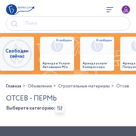
БИРЖА СНГ
Свободен
сейчас
Аренда и Услуги
Аренда услуги
Аренда
Автовышки М/о г.
Компрессора
Погрузч
Домодедово
26,28,32 место
Главная
Объявления
Строительные материалы
Отсев
ОТСЕВ - ПЕРМЬ
Выберите категорию: