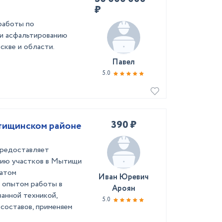
₽
работы по
и асфальтированию
скве и области.
Павел
5.0
390 ₽
тищинском районе
редоставляет
нию участков в Мытищи
татом
Иван Юревич
 опытом работы в
Ароян
анной техникой,
5.0
составов, применяем