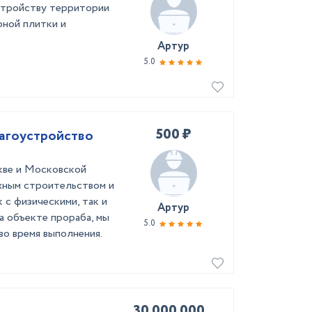
стройству территории
рной плитки и
Артур
5.0
500 ₽
лагоустройство
квe и Мoсковcкой
жным cтpоитeльствoм и
 c физичеcкими, тaк и
Артур
а объeкте проpаба, мы
5.0
во время выполнения.
30 000 000