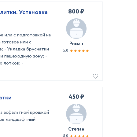
800 ₽
литки. Установка
ое или с подготовкой на
 готовое или с
Роман
е; - Укладка брусчатки
5.0
и пешеходную зону; -
 лотков; -
450 ₽
атки
ка асфальтной крошкой
ов ландшафтный
Степан
5.0