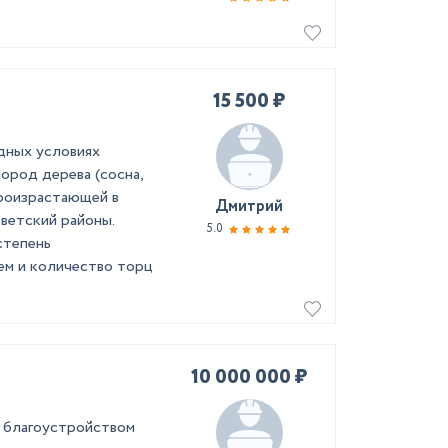
15 500 ₽
дных условиях
ород дерева (сосна,
 произрастающей в
Дмитрий
ветский районы.
5.0
степень
ем и количество торц
10 000 000 ₽
я благоустройством