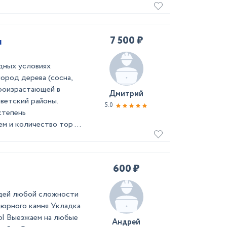
7 500 ₽
я
дных условиях
ород дерева (сосна,
 произрастающей в
Дмитрий
ветский районы.
5.0
степень
м и количество тор ...
600 ₽
адей любой сложности
юрного камня Укладка
Выезжаем на любые
Андрей