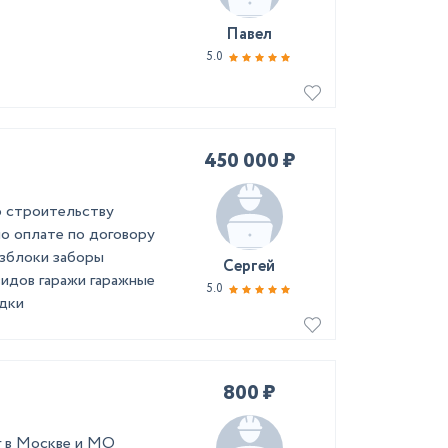
Павел
5.0
450 000 ₽
о строительству
но оплате по договору
озблоки заборы
Сергей
идов гаражи гаражные
5.0
дки
800 ₽
г в Москве и МО