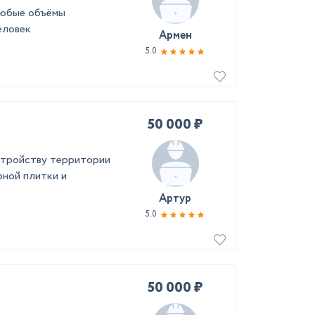
любые объёмы
еловек
Армен
5.0
50 000 ₽
стройству территории
рной плитки и
Артур
5.0
50 000 ₽