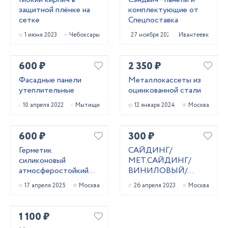
защитной плёнке на
комплектующие от
сетке
Спецпоставка
1 июня 2023
Чебоксары
27 ноября 2021
Ивантеевка
600 ₽
2 350 ₽
Фасадные панели
Металлокассеты из
утеплительные
оцинкованной стали
10 апреля 2022
Мытищи
12 января 2024
Москва
600 ₽
300 ₽
Герметик
САЙДИНГ/
силиконовый
МЕТ.САЙДИНГ/
атмocфеpocтoйкий
ВИНИЛОВЫЙ/
(черный) 600 мл
ФАСАДНЫЕ
17 апреля 2025
Москва
26 апреля 2023
Москва
ПАНЕЛИ
1 100 ₽