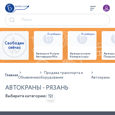
БИРЖА СНГ
Свободен
сейчас
Аренда и Услуги
Аренда услуги
Аренда
Автовышки М/о г.
Компрессора
Погрузч
Домодедово
26,28,32 место
Продажа транспорта и
Главная
Объявления
оборудования
Автокраны
АВТОКРАНЫ - РЯЗАНЬ
Выберите категорию: