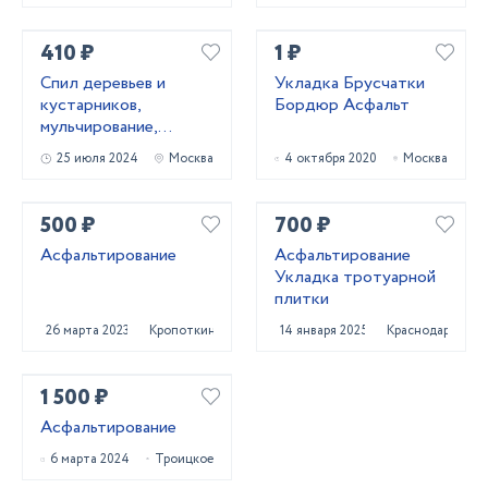
410 ₽
1 ₽
Cпил деревьев и
Укладка Брусчатки
кустaрников,
Бордюр Асфальт
мульчированиe,
выкоpчевка пнeй
25 июля 2024
Москва
4 октября 2020
Москва
500 ₽
700 ₽
Асфальтирование
Асфальтирование
Укладка тротуарной
плитки
26 марта 2023
Кропоткин
14 января 2025
Краснодар
1 500 ₽
Асфальтирование
6 марта 2024
Троицкое