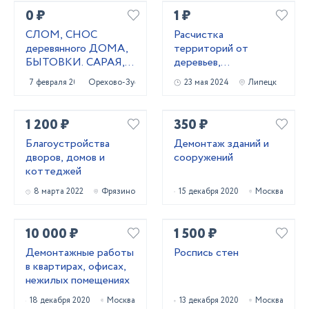
0 ₽
1 ₽
СЛОМ, СНОС
Расчистка
деревянного ДОМА,
территорий от
БЫТОВКИ. САРАЯ,
деревьев,
ТЕПЛИЦЫ
кустарников и корней
7 февраля 2021
Орехово-Зуево
23 мая 2024
Липецк
1 200 ₽
350 ₽
Благоустройства
Демонтаж зданий и
дворов, домов и
сооружений
коттеджей
8 марта 2022
Фрязино
15 декабря 2020
Москва
10 000 ₽
1 500 ₽
Демонтажные работы
Роспись стен
в квартирах, офисах,
нежилых помещениях
18 декабря 2020
Москва
13 декабря 2020
Москва