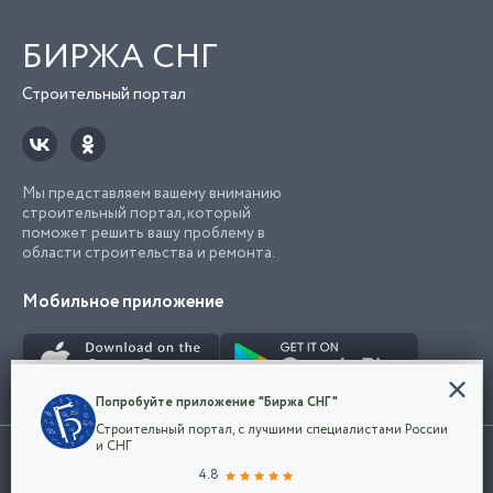
БИРЖА СНГ
Строительный портал
Мы представляем вашему вниманию
строительный портал, который
поможет решить вашу проблему в
области строительства и ремонта.
Мобильное приложение
Конфиденциальность
Попробуйте приложение "Биржа СНГ"
Мы используем файлы cookie, чтобы сделать
Строительный портал, с лучшими специалистами России
наш сайт удобным для каждого
Использование сайта, в том числе подача объявлений, означает
и СНГ
пользователя. Оставаясь на сайте,
ОК
согласие с
пользовательским соглашением
. Все логотипы и торговые
4.8
вы соглашаетесь
марки представленные на сайте являются собственностью их
с
Политикой конфиденциальности компании