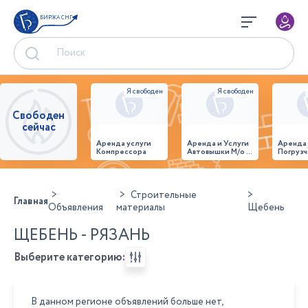
БИРЖА СНГ
Свободен
сейчас
Аренда услуги
Аренда и Услуги
Аренда
Компрессора
Автовышки М/о г.
Погрузч
Домодедово
26,28,32 место
Строительные
Главная
Объявления
материалы
Щебень
ЩЕБЕНЬ - РЯЗАНЬ
Выберите категорию:
В данном регионе объявлений больше нет,