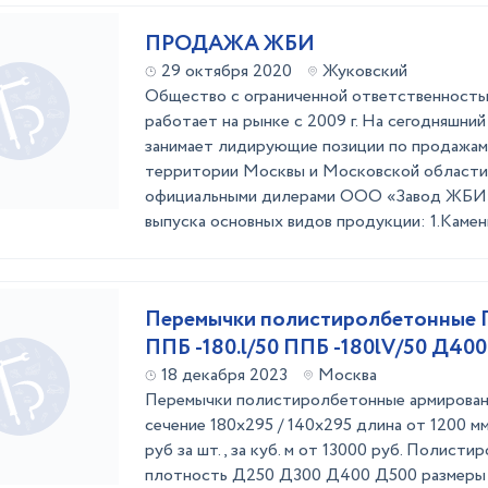
ПРОДАЖА ЖБИ
29 октября 2020
Жуковский
Общество с ограниченной ответственност
работает на рынке с 2009 г. На сегодняшни
занимает лидирующие позиции по продажа
территории Москвы и Московской области.
официальными дилерами ООО «Завод ЖБИ»
выпуска основных видов продукции: 1.Камень 
Перемычки полистиролбетонные П
ППБ -180.l/50 ППБ -180lV/50 Д400
18 декабря 2023
Москва
Перемычки полистиролбетонные армирован
сечение 180х295 / 140х295 длина от 1200 мм
руб за шт., за куб. м от 13000 руб. Полист
плотность Д250 Д300 Д400 Д500 размеры :