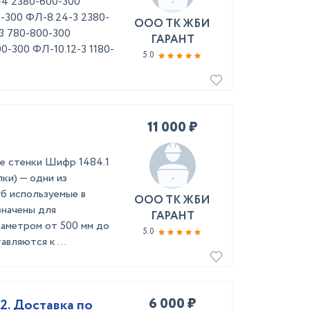
-4 2380-600-300
0-300 ФЛ-8.24-3 2380-
ООО ТК ЖБИ
3 780-800-300
ГАРАНТ
0-300 ФЛ-10.12-3 1180-
5.0
11 000 ₽
е стенки Шифр 1484.1
ки) — одни из
б используемые в
ООО ТК ЖБИ
значены для
ГАРАНТ
иаметром от 500 мм до
5.0
вляются к ...
6 000 ₽
2. Доставка по