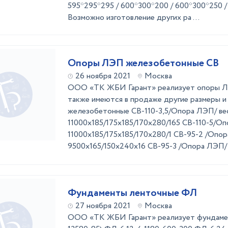
595*295*295 / 600*300*200 / 600*300*250 / 
Возможно изготовление других ра ...
Опоры ЛЭП железобетонные СВ
26 ноября 2021
Москва
ООО «ТК ЖБИ Гарант» реализует опоры Л
также имеются в продаже другие размеры и
железобетонные СВ-110-3,5/Опора ЛЭП/ вес
11000х185/175х185/170х280/165 СВ-110-5/Оп
11000х185/175х185/170х280/1 СВ-95-2 /Опор
9500х165/150х240х16 СВ-95-3 /Опора ЛЭП/ в
Фундаменты ленточные ФЛ
27 ноября 2021
Москва
ООО «ТК ЖБИ Гарант» реализует фундаме