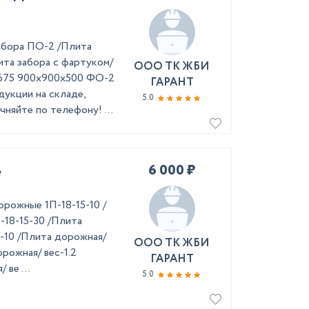
абора ПО-2 /Плита
ита забора с фартуком/
ООО ТК ЖБИ
0.675 900х900х500 ФО-2
ГАРАНТ
дукции на складе,
5.0
чняйте по телефону! ...
6 000 ₽
е
рожные 1П-18-15-10 /
-18-15-30 /Плита
8-10 /Плита дорожная/
ООО ТК ЖБИ
орожная/ вес-1.2
ГАРАНТ
 ве ...
5.0