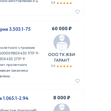
роки изготовления и ц
5.0
60 000 ₽
ия 3.503.1-75
олетного строения
00 6000Х980Х450 1ПР 9-
ООО ТК ЖБИ
980Х450 2ПР 9
ГАРАНТ
лит пролетного
5.0
явкам заказчика
лени ...
8 000 ₽
 1.065.1-2.94
бристые (покрытий)