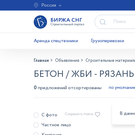
Россия
БИРЖА СНГ
Строительный портал
Аренда спецтехники
Грузоперевозки
Главная
Объявления
Строительные материал
БЕТОН / ЖБИ - РЯЗАНЬ
0
предложений отсортированы
В данн
С фото
Сохранить поиск
Частное лицо
Компания