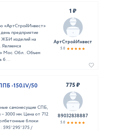
1 ₽
ью «АртСтройИнвест»
й день предприятие
м ЖБИ изделий на
АртСтройИнвест
 Являемся
5.0
 Мос. Обл.. Объем
б ...
775 ₽
ПБ -150.lV/50
ные самонесущие СПБ,
 – 3000 мм. Цена от 712
89032838887
иролбетонные блоки
5.0
 595*295*375 /