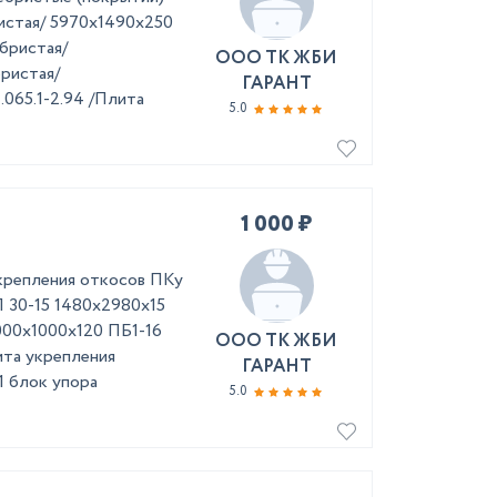
ристая/ 5970x1490x250
ебристая/
ООО ТК ЖБИ
ристая/
ГАРАНТ
.065.1-2.94 /Плита
5.0
1 000 ₽
репления откосов ПКу
П 30-15 1480х2980х15
1000х1000х120 ПБ1-16
ООО ТК ЖБИ
ита укрепления
ГАРАНТ
1 блок упора
5.0