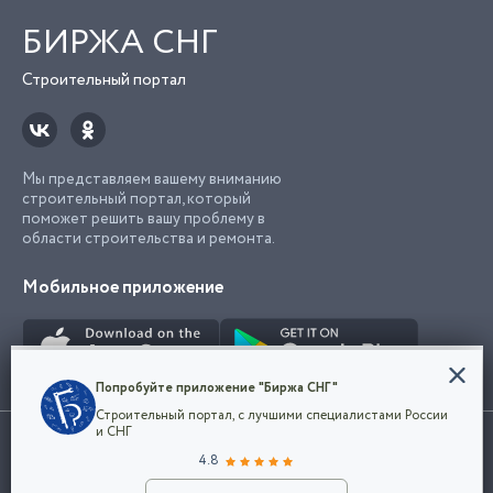
БИРЖА СНГ
Строительный портал
Мы представляем вашему вниманию
строительный портал, который
поможет решить вашу проблему в
области строительства и ремонта.
Мобильное приложение
Конфиденциальность
Попробуйте приложение "Биржа СНГ"
Мы используем файлы cookie, чтобы сделать
Строительный портал, с лучшими специалистами России
наш сайт удобным для каждого
Использование сайта, в том числе подача объявлений, означает
и СНГ
пользователя. Оставаясь на сайте,
ОК
согласие с
пользовательским соглашением
. Все логотипы и торговые
4.8
вы соглашаетесь
марки представленные на сайте являются собственностью их
с
Политикой конфиденциальности компании
владельца.
Разместить объявление