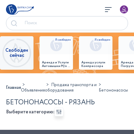
БИРЖА СНГ
Свободен
сейчас
Аренда и Услуги
Аренда услуги
Аренда
Автовышки М/о г.
Компрессора
Погрузч
Домодедово
26,28,32 место
Продажа транспорта и
Главная
Объявления
оборудования
Бетононасосы
БЕТОНОНАСОСЫ - РЯЗАНЬ
Выберите категорию: