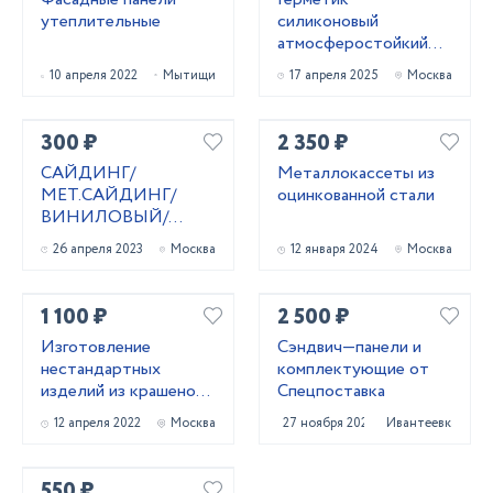
утеплительные
силиконовый
атмocфеpocтoйкий
(черный) 600 мл
10 апреля 2022
Мытищи
17 апреля 2025
Москва
300 ₽
2 350 ₽
САЙДИНГ/
Металлокассеты из
МЕТ.САЙДИНГ/
оцинкованной стали
ВИНИЛОВЫЙ/
ФАСАДНЫЕ
26 апреля 2023
Москва
12 января 2024
Москва
ПАНЕЛИ
1 100 ₽
2 500 ₽
Изготовление
Сэндвич—панели и
нестандартных
комплектующие от
изделий из крашеной
Спецпоставка
жести.
12 апреля 2022
Москва
27 ноября 2021
Ивантеевка
550 ₽