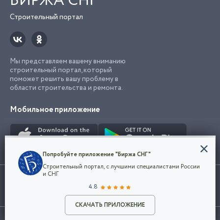
БИРЖА СНГ
Строительный портал
Мы представляем вашему вниманию
строительный портал, который
поможет решить вашу проблему в
области строительства и ремонта.
Мобильное приложение
Конфиденциальность
Попробуйте приложение "Биржа СНГ"
Мы используем файлы cookie, чтобы сделать
Строительный портал, с лучшими специалистами России
наш сайт удобным для каждого
Использование сайта, в том числе подача объявлений, означает
и СНГ
пользователя. Оставаясь на сайте,
ОК
согласие с
пользовательским соглашением
. Все логотипы и торговые
4.8
вы соглашаетесь
марки представленные на сайте являются собственностью их
с
Политикой конфиденциальности компании
владельца.
Разместить объявление
и принимаете условия использования cookie.
СКАЧАТЬ ПРИЛОЖЕНИЕ
©2026
Биржа СНГ