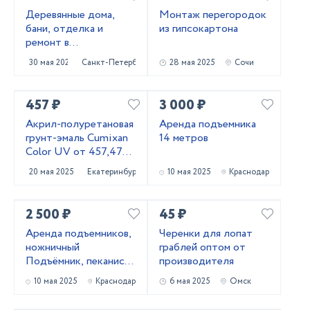
Деревянные дома,
Монтаж перегородок
бани, отделка и
из гипсокартона
ремонт в
Приозерском и
30 мая 2025
Санкт-Петербург
28 мая 2025
Сочи
Выборгском районах
457 ₽
3 000 ₽
Акрил-полуретановая
Аренда подъемника
грунт-эмаль Cumixan
14 метров
Color UV от 457,47
рублей
20 мая 2025
Екатеринбург
10 мая 2025
Краснодар
2 500 ₽
45 ₽
Аренда подъемников,
Черенки для лопат
ножничный
граблей оптом от
Подъёмник, пеканиска
производителя
в аренду
10 мая 2025
Краснодар
6 мая 2025
Омск