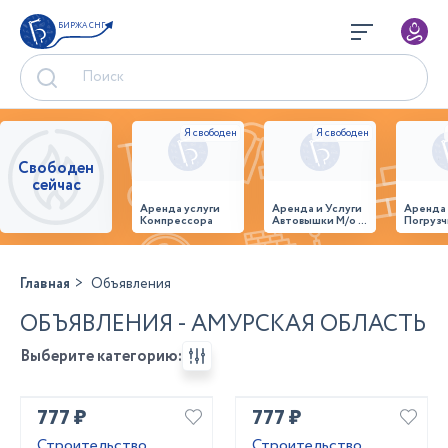
БИРЖА СНГ
Свободен
сейчас
Аренда услуги
Аренда и Услуги
Аренда
Компрессора
Автовышки М/о г.
Погрузч
Домодедово
26,28,32 место
Главная
Объявления
ОБЪЯВЛЕНИЯ - АМУРСКАЯ ОБЛАСТЬ
Выберите категорию:
777 ₽
777 ₽
Строительство
Строительство