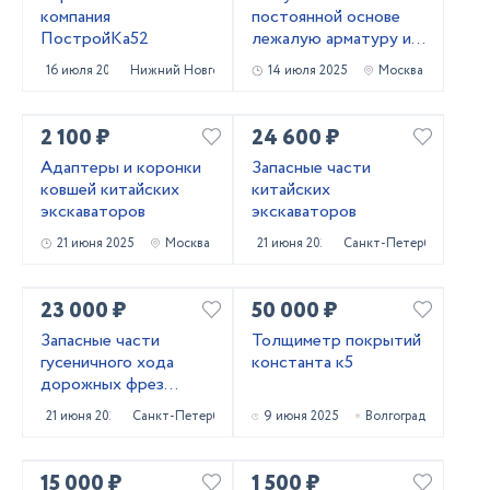
компания
постоянной основе
ПостройКа52
лежалую арматуру и
металлопрокат!
16 июля 2025
Нижний Новгород
14 июля 2025
Москва
Самовывоз
2 100 ₽
24 600 ₽
Адаптеры и коронки
Запасные части
ковшей китайских
китайских
экскаваторов
экскаваторов
21 июня 2025
Москва
21 июня 2025
Санкт-Петербург
23 000 ₽
50 000 ₽
Запасные части
Толщиметр покрытий
гусеничного хода
константа к5
дорожных фрез
Caterpillar PM620
21 июня 2025
Санкт-Петербург
9 июня 2025
Волгоград
15 000 ₽
1 500 ₽