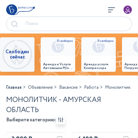
БИРЖА СНГ
Свободен
сейчас
Аренда и Услуги
Аренда услуги
Аренда
Автовышки М/о г.
Компрессора
Погрузч
Домодедово
26,28,32 место
Главная
Объявления
Вакансия
Работа
Монолитчик
МОНОЛИТЧИК - АМУРСКАЯ
ОБЛАСТЬ
Выберите категорию: