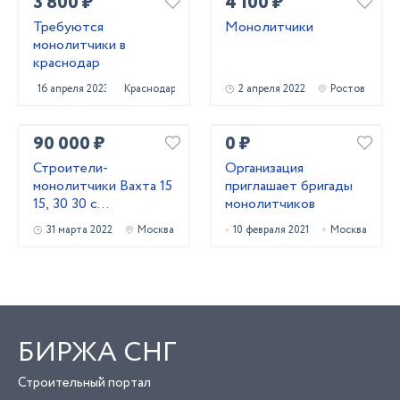
3 800 ₽
4 100 ₽
Требуются
Монолитчики
монолитчики в
краснодар
16 апреля 2023
Краснодар
2 апреля 2022
Ростов
90 000 ₽
0 ₽
Строители-
Организация
монолитчики Вахта 15
приглашает бригады
15, 30 30 с
монолитчиков
проживанием,
31 марта 2022
Москва
10 февраля 2021
Москва
питанием
БИРЖА СНГ
Строительный портал