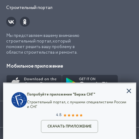
Строительный портал
Мы представляем вашему вниманию
строительный портал, который
поможет решить вашу проблему в
области строительства и ремонта.
Мобильное приложение
Конфиденциальность
Попробуйте приложение "Биржа СНГ"
Мы используем файлы cookie, чтобы сделать
Строительный портал, с лучшими специалистами России
наш сайт удобным для каждого
Использование сайта, в том числе подача объявлений, означает
и СНГ
пользователя. Оставаясь на сайте,
ОК
согласие с
пользовательским соглашением
. Все логотипы и торговые
4.8
вы соглашаетесь
марки представленные на сайте являются собственностью их
с
Политикой конфиденциальности компании
владельца.
Разместить объявление
и принимаете условия использования cookie.
СКАЧАТЬ ПРИЛОЖЕНИЕ
©2026
Биржа СНГ