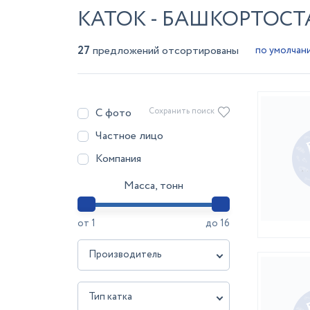
КАТОК - БАШКОРТОС
27
предложений отсортированы
С фото
Сохранить поиск
Частное лицо
Компания
Масса, тонн
от
1
до
16
Производитель
Тип катка