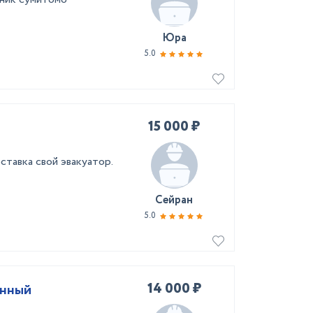
Юра
5.0
15 000 ₽
ставка свой эвакуатор.
Сейран
5.0
14 000 ₽
анный