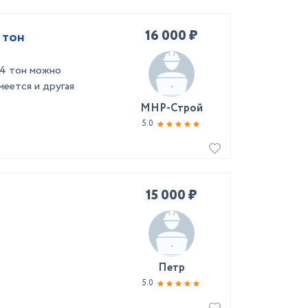
16 000 ₽
 тон
14 тон можно
меется и другая
МНР-Строй
5.0
15 000 ₽
Петр
5.0