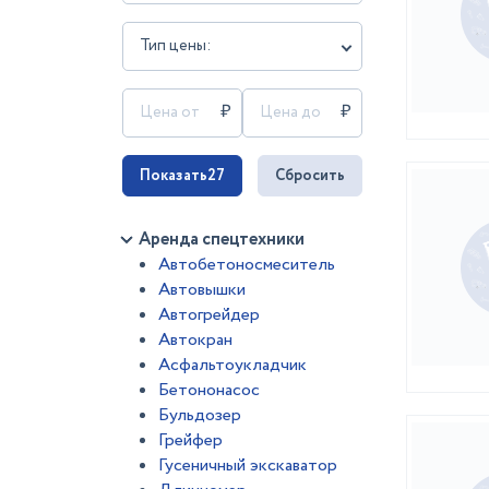
Тип цены:
Показать
27
Сбросить
Аренда спецтехники
Автобетоносмеситель
Автовышки
Автогрейдер
Автокран
Асфальтоукладчик
Бетононасос
Бульдозер
Грейфер
Гусеничный экскаватор