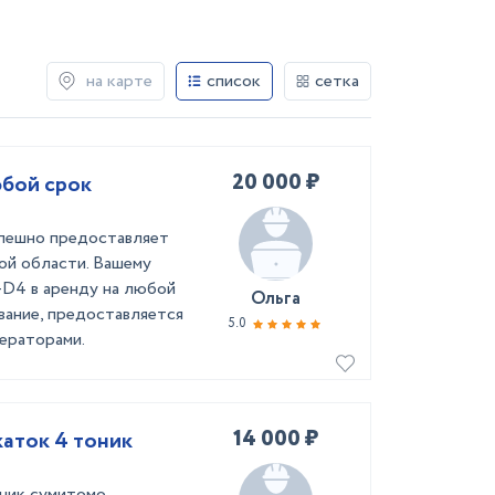
на карте
список
сетка
20 000 ₽
бой срок
ешно предоставляет
ой области. Вашему
D4 в аренду на любой
Ольга
вание, предоставляется
5.0
ераторами.
14 000 ₽
Сдаю в аренду комбинированный каток 4 тоник
оник сумитомо