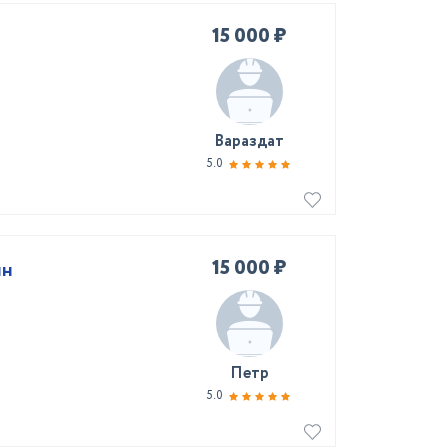
15 000 ₽
Вараздат
5.0
15 000 ₽
нн
Петр
5.0