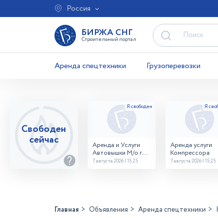
Россия
БИРЖА СНГ
Строительный портал
Аренда спецтехники
Грузоперевозки
Свободен
сейчас
Аренда и Услуги
Аренда услуги
Автовышки М/о г.
Компрессора
Домодедово
7 августа 2026 | 15:25
7 августа 2026 | 15:25
26,28,32 место
Главная
Объявления
Аренда спецтехники