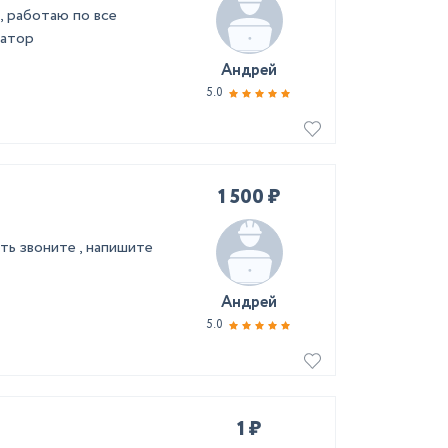
, работаю по все
уатор
Андрей
5.0
1 500 ₽
ь звоните , напишите
Андрей
5.0
1 ₽