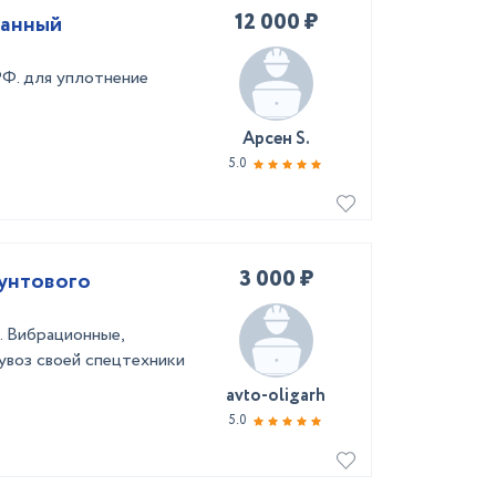
12 000 ₽
ванный
РФ. для уплотнение
Арсен S.
5.0
3 000 ₽
рунтового
. Вибрационные,
 увоз своей спецтехники
avto-oligarh
5.0