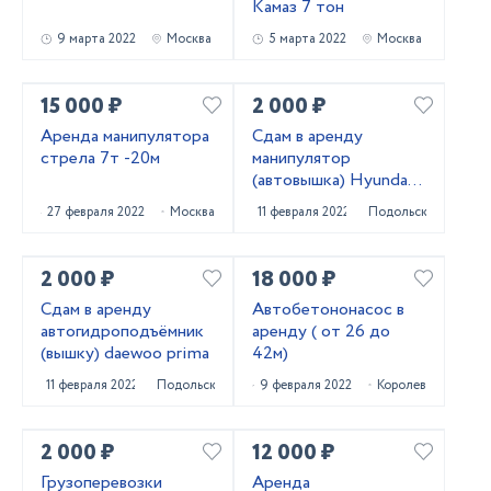
Камаз 7 тон
9 марта 2022
Москва
5 марта 2022
Москва
15 000 ₽
2 000 ₽
Аренда манипулятора
Сдам в аренду
стрела 7т -20м
манипулятор
(автовышка) Hyundai
Gold
27 февраля 2022
Москва
11 февраля 2022
Подольск
2 000 ₽
18 000 ₽
Сдам в аренду
Автобетононасос в
автогидроподъёмник
аренду ( от 26 до
(вышку) daewoo prima
42м)
11 февраля 2022
Подольск
9 февраля 2022
Королев
2 000 ₽
12 000 ₽
Грузоперевозки
Аренда