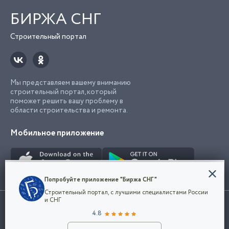
БИРЖА СНГ
Строительный портал
Мы представляем вашему вниманию
строительный портал, который
поможет решить вашу проблему в
области строительства и ремонта.
Мобильное приложение
Конфиденциальность
Попробуйте приложение "Биржа СНГ"
Мы используем файлы cookie, чтобы сделать
Строительный портал, с лучшими специалистами России
наш сайт удобным для каждого
Использование сайта, в том числе подача объявлений, означает
и СНГ
пользователя. Оставаясь на сайте,
ОК
согласие с
пользовательским соглашением
. Все логотипы и торговые
4.8
вы соглашаетесь
марки представленные на сайте являются собственностью их
с
Политикой конфиденциальности компании
владельца.
Разместить объявление
и принимаете условия использования cookie.