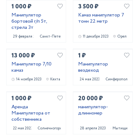
1 000 ₽
3 500 ₽
Манипулятор
Камаз манипулятор 7
бортовой г/п 5т,
тонн 22 метр
стрела 3т
29 февраля 2024
Санкт-Петербург
11 декабря 2023
Орел
13 000 ₽
1 ₽
Манипулятор 7/10
Манипулятор
камаз
вездеход
14 ноября 2023
Кяхта
24 мая 2023
Симферополь
1 000 ₽
20 000 ₽
Аренда
манипулятор-
Манипулятора от
длинномер
собственника
22 мая 2023
Солнечногорск
28 апреля 2023
Мытищи