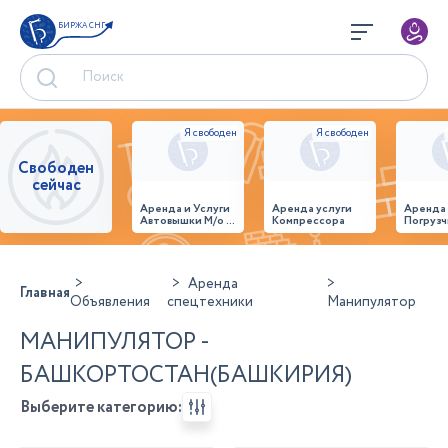
БИРЖА СНГ
Свободен
сейчас
Аренда и Услуги
Аренда услуги
Аренда
Автовышки М/о г.
Компрессора
Погрузч
Домодедово
26,28,32 место
Аренда
Главная
Объявления
спецтехники
Манипулятор
МАНИПУЛЯТОР -
БАШКОРТОСТАН(БАШКИРИЯ)
Выберите категорию: