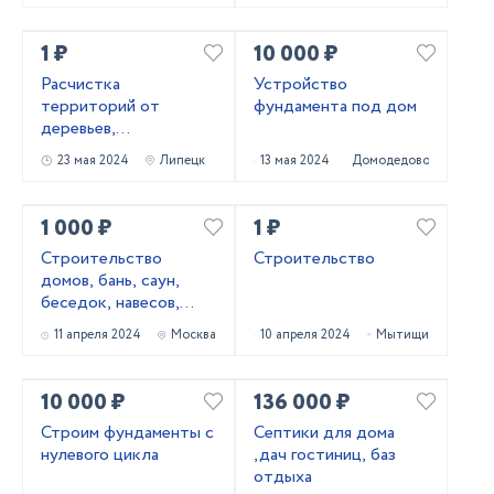
1 ₽
10 000 ₽
Расчистка
Устройство
территорий от
фундамента под дом
деревьев,
кустарников и корней
23 мая 2024
Липецк
13 мая 2024
Домодедово
1 000 ₽
1 ₽
Строительство
Строительство
домов, бань, саун,
беседок, навесов,
террас, фундаментов
11 апреля 2024
Москва
10 апреля 2024
Мытищи
10 000 ₽
136 000 ₽
Строим фундаменты с
Септики для дома
нулевого цикла
,дач гостиниц, баз
отдыха