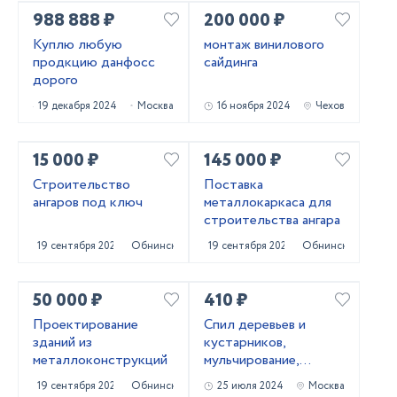
988 888 ₽
200 000 ₽
Куплю любую
монтаж винилового
продкцию данфосс
сайдинга
дорого
19 декабря 2024
Москва
16 ноября 2024
Чехов
15 000 ₽
145 000 ₽
Строительство
Поставка
ангаров под ключ
металлокаркаса для
строительства ангара
19 сентября 2024
Обнинск
19 сентября 2024
Обнинск
50 000 ₽
410 ₽
Проектирование
Cпил деревьев и
зданий из
кустaрников,
металлоконструкций
мульчированиe,
выкоpчевка пнeй
19 сентября 2024
Обнинск
25 июля 2024
Москва