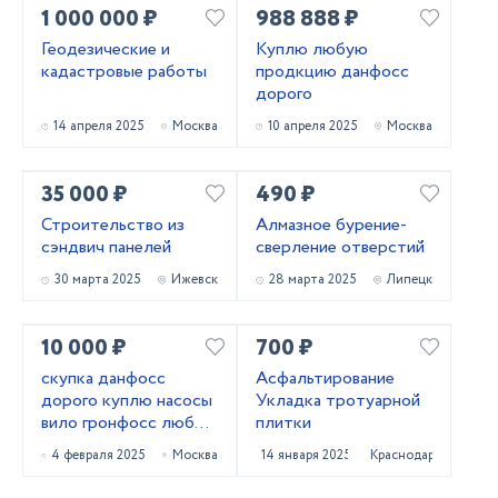
1 000 000 ₽
988 888 ₽
Геодезические и
Куплю любую
кадастровые работы
продкцию данфосс
дорого
14 апреля 2025
Москва
10 апреля 2025
Москва
35 000 ₽
490 ₽
Строительство из
Алмазное бурение-
сэндвич панелей
сверление отверстий
30 марта 2025
Ижевск
28 марта 2025
Липецк
10 000 ₽
700 ₽
скупка данфосс
Асфальтирование
дорого куплю насосы
Укладка тротуарной
вило гронфосс любое
плитки
модель срочно
4 февраля 2025
Москва
14 января 2025
Краснодар