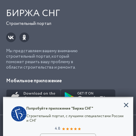
БИРЖА СНГ
Строительный портал
Мы представляем вашему вниманию
строительный портал, который
поможет решить вашу проблему в
области строительства и ремонта.
Мобильное приложение
Конфиденциальность
Попробуйте приложение "Биржа СНГ"
Мы используем файлы cookie, чтобы сделать
Строительный портал, с лучшими специалистами России
наш сайт удобным для каждого
Использование сайта, в том числе подача объявлений, означает
и СНГ
пользователя. Оставаясь на сайте,
ОК
согласие с
пользовательским соглашением
. Все логотипы и торговые
4.8
вы соглашаетесь
марки представленные на сайте являются собственностью их
с
Политикой конфиденциальности компании
владельца.