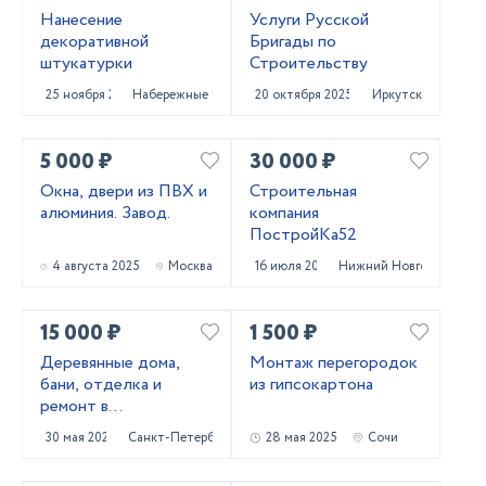
Нанесение
Услуги Русской
декоративной
Бригады по
штукатурки
Строительству
25 ноября 2025
Набережные Челны
20 октября 2025
Иркутск
5 000 ₽
30 000 ₽
Окна, двери из ПВХ и
Строительная
алюминия. Завод.
компания
ПостройКа52
4 августа 2025
Москва
16 июля 2025
Нижний Новгород
15 000 ₽
1 500 ₽
Деревянные дома,
Монтаж перегородок
бани, отделка и
из гипсокартона
ремонт в
Приозерском и
30 мая 2025
Санкт-Петербург
28 мая 2025
Сочи
Выборгском районах