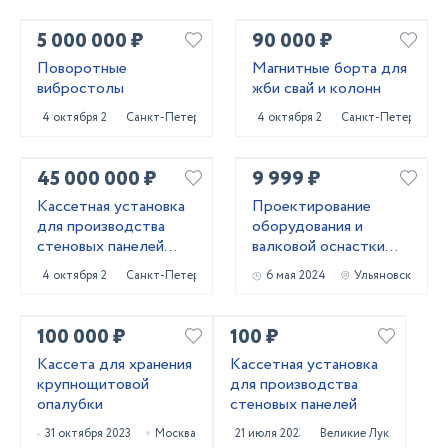
5 000 000 ₽
90 000 ₽
Поворотные
Магнитные борта для
вибростолы
жби свай и колонн
4 октября 2024
Санкт-Петербург
4 октября 2024
Санкт-Петербург
45 000 000 ₽
9 999 ₽
Кассетная установка
Проектирование
для производства
оборудования и
стеновых панелей
валковой оснастки
ЖБИ
для профилирования
4 октября 2024
Санкт-Петербург
6 мая 2024
Ульяновск
металла
100 000 ₽
100 ₽
Кассета для хранения
Кассетная установка
крупнощитовой
для производства
опалубки
стеновых панелей
31 октября 2023
Москва
21 июля 2023
Великие Луки