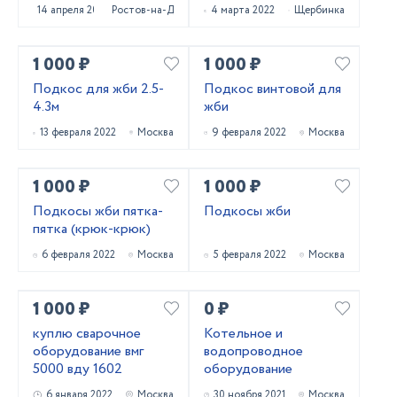
промышленных
14 апреля 2022
Ростов-на-Дону
4 марта 2022
Щербинка
бетонных полов
1 000 ₽
1 000 ₽
Подкос для жби 2.5-
Подкос винтовой для
4.3м
жби
13 февраля 2022
Москва
9 февраля 2022
Москва
1 000 ₽
1 000 ₽
Подкосы жби пятка-
Подкосы жби
пятка (крюк-крюк)
6 февраля 2022
Москва
5 февраля 2022
Москва
1 000 ₽
0 ₽
куплю сварочное
Котельное и
оборудование вмг
водопроводное
5000 вду 1602
оборудование
6 января 2022
Москва
30 ноября 2021
Москва