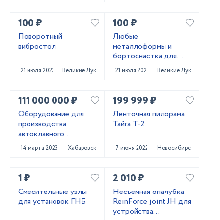
100 ₽
100 ₽
Поворотный
Любые
вибростол
металлоформы и
бортоснастка для
ваших ЖБИ от «М-
21 июля 2023
Великие Луки
21 июля 2023
Великие Луки
Конструктор»
111 000 000 ₽
199 999 ₽
Оборудование для
Ленточная пилорама
производства
Тайга Т-2
автоклавного
газобетона
14 марта 2023
Хабаровск
7 июня 2022
Новосибирск
1 ₽
2 010 ₽
Смесительные узлы
Несъемная опалубка
для установок ГНБ
ReinForce joint JH для
устройства