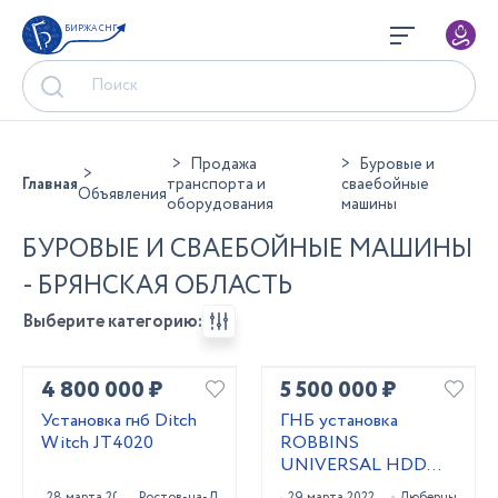
БИРЖА СНГ
Продажа
Буровые и
Главная
транспорта и
сваебойные
Объявления
оборудования
машины
БУРОВЫЕ И СВАЕБОЙНЫЕ МАШИНЫ
- БРЯНСКАЯ ОБЛАСТЬ
Выберите категорию:
4 800 000 ₽
5 500 000 ₽
Установка гнб Ditch
ГНБ установка
Witch JT4020
ROBBINS
UNIVERSAL HDD
UNI 24x40
28 марта 2023
Ростов-на-Дону
29 марта 2022
Люберцы