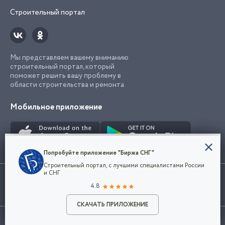
Строительный портал
Мы представляем вашему вниманию
строительный портал, который
поможет решить вашу проблему в
области строительства и ремонта.
Мобильное приложение
Конфиденциальность
Попробуйте приложение "Биржа СНГ"
Мы используем файлы cookie, чтобы сделать
Строительный портал, с лучшими специалистами России
наш сайт удобным для каждого
Использование сайта, в том числе подача объявлений, означает
и СНГ
пользователя. Оставаясь на сайте,
ОК
согласие с
пользовательским соглашением
. Все логотипы и торговые
4.8
вы соглашаетесь
марки представленные на сайте являются собственностью их
с
Политикой конфиденциальности компании
владельца.
Разместить объявление
и принимаете условия использования cookie.
СКАЧАТЬ ПРИЛОЖЕНИЕ
©2026
Биржа СНГ