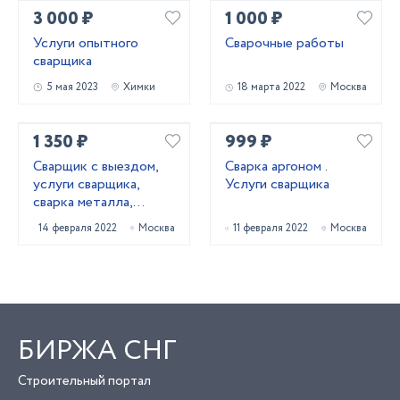
3 000 ₽
1 000 ₽
Услуги опытного
Сварочные работы
сварщика
5 мая 2023
Химки
18 марта 2022
Москва
1 350 ₽
999 ₽
Сварщик с выездом,
Сварка аргоном .
услуги сварщика,
Услуги сварщика
сварка металла,
ремонт ворот и
14 февраля 2022
Москва
11 февраля 2022
Москва
калиток
БИРЖА СНГ
Строительный портал