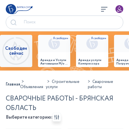
БИРЖА СНГ
Свободен
сейчас
Аренда и Услуги
Аренда услуги
Аренда
Автовышки М/о г.
Компрессора
Погрузч
Домодедово
26,28,32 место
Строительные
Сварочные
Главная
Объявления
услуги
работы
СВАРОЧНЫЕ РАБОТЫ - БРЯНСКАЯ
ОБЛАСТЬ
Выберите категорию: