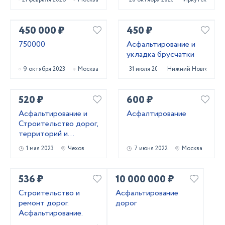
450 000 ₽
450 ₽
750000
Асфальтирование и
укладка брусчатки
9 октября 2023
Москва
31 июля 2023
Нижний Новгород
520 ₽
600 ₽
Асфальтирование и
Асфалтирование
Строительство дорог,
территорий и
площадокпо
1 мая 2023
Чехов
7 июня 2022
Москва
Московской
536 ₽
10 000 000 ₽
Строительство и
Асфальтирование
ремонт дорог.
дорог
Асфальтирование.