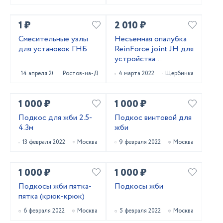
1 ₽
2 010 ₽
Смесительные узлы
Несъемная опалубка
для установок ГНБ
ReinForce joint JH для
устройства
промышленных
14 апреля 2022
Ростов-на-Дону
4 марта 2022
Щербинка
бетонных полов
1 000 ₽
1 000 ₽
Подкос для жби 2.5-
Подкос винтовой для
4.3м
жби
13 февраля 2022
Москва
9 февраля 2022
Москва
1 000 ₽
1 000 ₽
Подкосы жби пятка-
Подкосы жби
пятка (крюк-крюк)
6 февраля 2022
Москва
5 февраля 2022
Москва