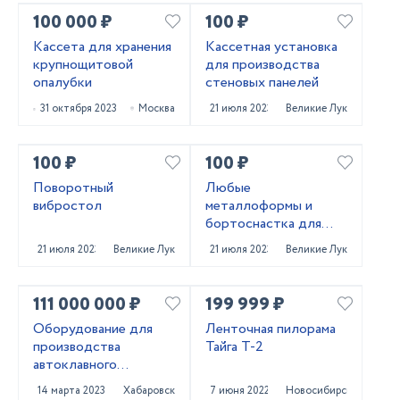
100 000 ₽
100 ₽
Кассета для хранения
Кассетная установка
крупнощитовой
для производства
опалубки
стеновых панелей
31 октября 2023
Москва
21 июля 2023
Великие Луки
100 ₽
100 ₽
Поворотный
Любые
вибростол
металлоформы и
бортоснастка для
ваших ЖБИ от «М-
21 июля 2023
Великие Луки
21 июля 2023
Великие Луки
Конструктор»
111 000 000 ₽
199 999 ₽
Оборудование для
Ленточная пилорама
производства
Тайга Т-2
автоклавного
газобетона
14 марта 2023
Хабаровск
7 июня 2022
Новосибирск