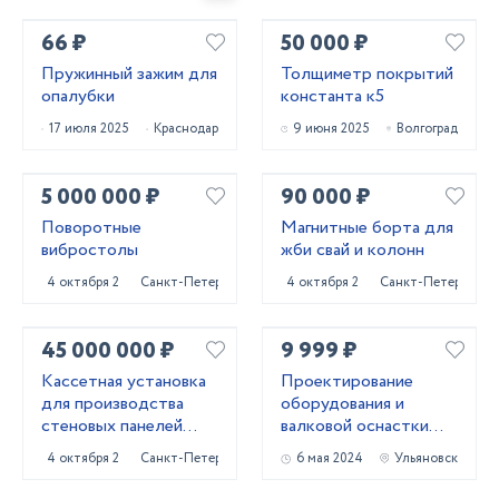
66 ₽
50 000 ₽
Пружинный зажим для
Толщиметр покрытий
опалубки
константа к5
17 июля 2025
Краснодар
9 июня 2025
Волгоград
5 000 000 ₽
90 000 ₽
Поворотные
Магнитные борта для
вибростолы
жби свай и колонн
4 октября 2024
Санкт-Петербург
4 октября 2024
Санкт-Петербург
45 000 000 ₽
9 999 ₽
Кассетная установка
Проектирование
для производства
оборудования и
стеновых панелей
валковой оснастки
ЖБИ
для профилирования
4 октября 2024
Санкт-Петербург
6 мая 2024
Ульяновск
металла