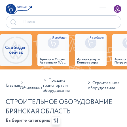
БИРЖА СНГ
Свободен
сейчас
Аренда и Услуги
Аренда услуги
Аренда
Автовышки М/о г.
Компрессора
Погрузч
Домодедово
26,28,32 место
Продажа
Строительное
Главная
транспорта и
Объявления
оборудование
оборудования
СТРОИТЕЛЬНОЕ ОБОРУДОВАНИЕ -
БРЯНСКАЯ ОБЛАСТЬ
Выберите категорию: