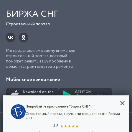
БИРЖА СНГ
Строительный портал
Мы представляем вашему вниманию
строительный портал, который
поможет решить вашу проблему в
области строительства и ремонта.
Мобильное приложение
Конфиденциальность
Попробуйте приложение "Биржа СНГ"
Мы используем файлы cookie, чтобы сделать
Строительный портал, с лучшими специалистами России
наш сайт удобным для каждого
Использование сайта, в том числе подача объявлений, означает
и СНГ
пользователя. Оставаясь на сайте,
ОК
согласие с
пользовательским соглашением
. Все логотипы и торговые
4.8
вы соглашаетесь
марки представленные на сайте являются собственностью их
с
Политикой конфиденциальности компании