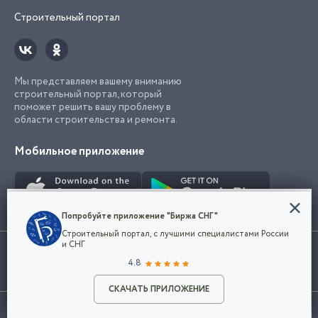
Строительный портал
Мы представляем вашему вниманию
строительный портал, который
поможет решить вашу проблему в
области строительства и ремонта.
Мобильное приложение
Конфиденциальность
Попробуйте приложение "Биржа СНГ"
Мы используем файлы cookie, чтобы сделать
Строительный портал, с лучшими специалистами России
наш сайт удобным для каждого
Использование сайта, в том числе подача объявлений, означает
и СНГ
пользователя. Оставаясь на сайте,
ОК
согласие с
пользовательским соглашением
. Все логотипы и торговые
4.8
вы соглашаетесь
марки представленные на сайте являются собственностью их
с
Политикой конфиденциальности компании
владельца.
Разместить объявление
и принимаете условия использования cookie.
СКАЧАТЬ ПРИЛОЖЕНИЕ
©2026
Биржа СНГ