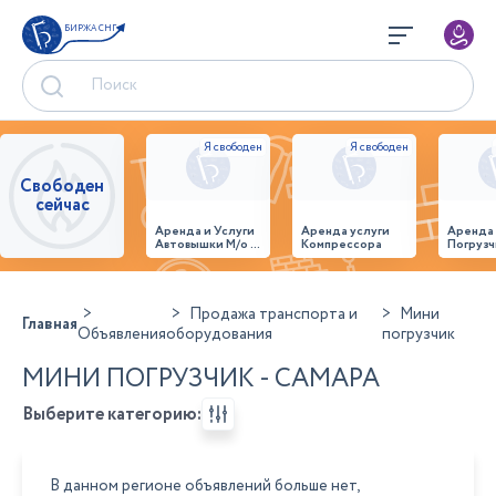
БИРЖА СНГ
Свободен
сейчас
Аренда и Услуги
Аренда услуги
Аренда
Автовышки М/о г.
Компрессора
Погрузч
Домодедово
26,28,32 место
Продажа транспорта и
Мини
Главная
Объявления
оборудования
погрузчик
МИНИ ПОГРУЗЧИК - САМАРА
Выберите категорию:
В данном регионе объявлений больше нет,