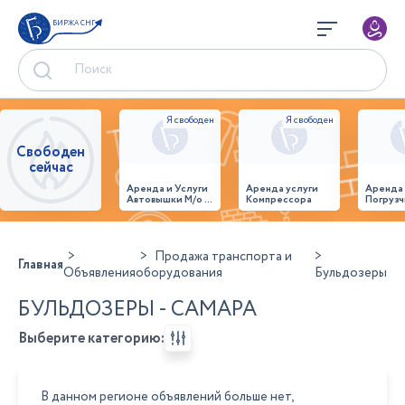
БИРЖА СНГ
Свободен
сейчас
Аренда и Услуги
Аренда услуги
Аренда
Автовышки М/о г.
Компрессора
Погрузч
Домодедово
26,28,32 место
Продажа транспорта и
Главная
Объявления
оборудования
Бульдозеры
БУЛЬДОЗЕРЫ - САМАРА
Выберите категорию:
В данном регионе объявлений больше нет,