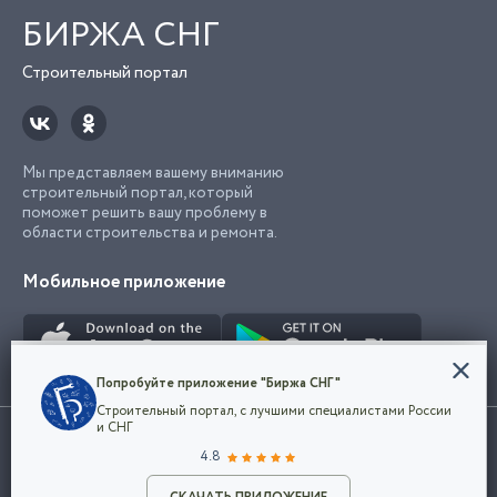
БИРЖА СНГ
Строительный портал
Мы представляем вашему вниманию
строительный портал, который
поможет решить вашу проблему в
области строительства и ремонта.
Мобильное приложение
Конфиденциальность
Попробуйте приложение "Биржа СНГ"
Мы используем файлы cookie, чтобы сделать
Строительный портал, с лучшими специалистами России
наш сайт удобным для каждого
Использование сайта, в том числе подача объявлений, означает
и СНГ
пользователя. Оставаясь на сайте,
ОК
согласие с
пользовательским соглашением
. Все логотипы и торговые
4.8
вы соглашаетесь
марки представленные на сайте являются собственностью их
с
Политикой конфиденциальности компании
владельца.
Разместить объявление
и принимаете условия использования cookie.