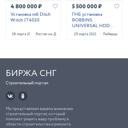
4 800 000 ₽
5 500 000 ₽
Установка гнб Ditch
ГНБ установка
Witch JT4020
ROBBINS
UNIVERSAL HDD
UNI 24x40
28 марта 2023
Ростов-на-Дону
29 марта 2022
Люберцы
БИРЖА СНГ
Строительный портал
Мы представляем вашему вниманию
строительный портал, который
поможет решить вашу проблему в
области строительства и ремонта.