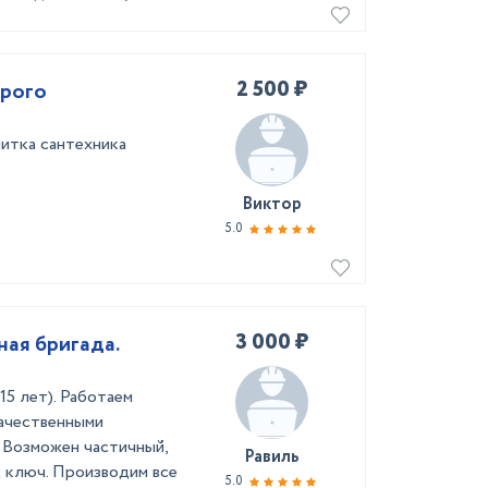
2 500 ₽
орого
итка сантехника
Виктор
5.0
3 000 ₽
ная бригада.
5 лет). Работаем
ачественными
. Возможен частичный,
Равиль
 ключ. Производим все
5.0