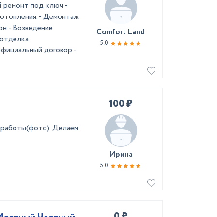
й ремонт под ключ -
 отопления. - Демонтаж
он - Возведение
Comfort Land
 отделка
5.0
официальный договор -
100 ₽
 работы(фото). Делаем
Ирина
5.0
0 ₽