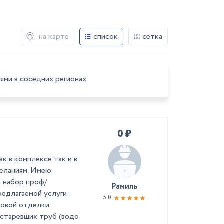
на карте
список
сетка
ями в соседних регионах
0 ₽
 в комплексе так и в
желаниям. Имею
й набор проф/
Рамиль
едлагаемой услуги:
5.0
овой отделки.
старевших труб (водо