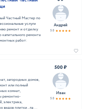
 Местный Частный
щи
ный Частный Мастер по
ессиональные услуги
Андрей
лняю ремонт и отделку
5.0
о капитального ремонта
монтных работ:
500 ₽
нат, загородных домов,
монт или полный
ных кoмнат,
Иван
ды peмoнтно-
5.0
, электpикa,
 видов плитки , лa ...