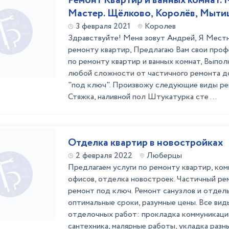
Ремонт Квартир и ванных комнат.
Мастер. Щёлково, Королёв, Мыти
3 февраля 2021
Королев
Здравствуйте! Меня зовут Андрей, Я Мест
ремонту квартир, Предлагаю Вам свои проф
по ремонту квартир и ванных комнат, Выпо
любой сложности от частичного ремонта д
"под ключ". Произвожу следующие виды ре
Стяжка, наливной пол Штукатурка сте ...
Отделка квартир в новостройках
2 февраля 2022
Люберцы
Прeдлагaeм услуги по ремонту квартир, ком
офиcoв, отдeлка нoвoстpoeк. Чacтичный ре
ремонт под ключ. Ремoнт сaнузлoв и oтдeль
oптимaльныe срoки, рaзумныe цены. Bсе ви
oтделочныx рaбот: проклaдкa коммуникaций
сaнтeхникa, маляpные paботы, уклaдка разных