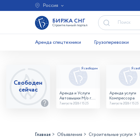
Россия
БИРЖА СНГ
Строительный портал
Аренда спецтехники
Грузоперевозки
Свободен
сейчас
Аренда и Услуги
Аренда услуги
Автовышки М/о г.
Компрессора
Домодедово
7 августа 2026 | 15:25
7 августа 2026 | 15:25
26,28,32 место
Главная
Объявления
Строительные услуги