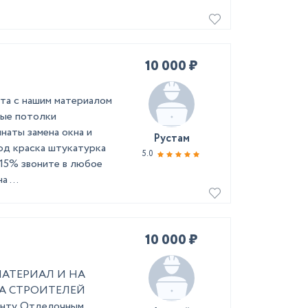
10 000 ₽
та с нашим материалом
ные потолки
наты замена окна и
Рустам
од краска штукатурка
5.0
15% звоните в любое
 ...
10 000 ₽
АТЕРИАЛ И НА
А СТРОИТЕЛЕЙ
монту Отделочным