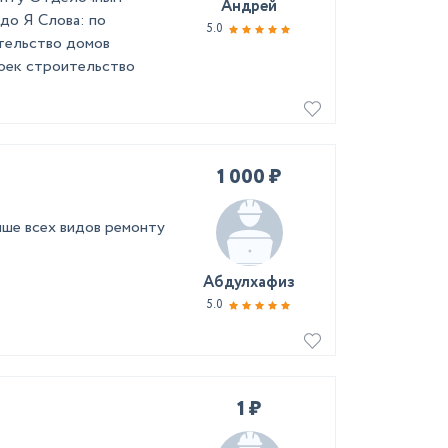
Андрей
 до Я Слова: по
5.0
ительство домов
оек строительство
1 000 ₽
ше всех видов ремонту
Абдулхафиз
5.0
1 ₽