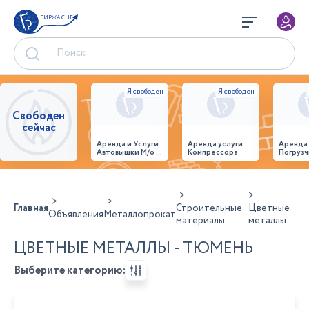
БИРЖА СНГ
Свободен
сейчас
Аренда и Услуги
Аренда услуги
Аренда
Автовышки М/о г.
Компрессора
Погрузч
Домодедово
26,28,32 место
Главная
Строительные
Цветные
Объявления
Металлопрокат
материалы
металлы
ЦВЕТНЫЕ МЕТАЛЛЫ - ТЮМЕНЬ
Выберите категорию: