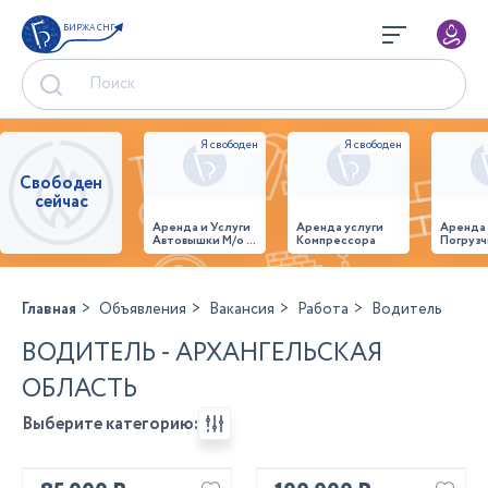
БИРЖА СНГ
Свободен
сейчас
Аренда и Услуги
Аренда услуги
Аренда
Автовышки М/о г.
Компрессора
Погрузч
Домодедово
26,28,32 место
Главная
Объявления
Вакансия
Работа
Водитель
ВОДИТЕЛЬ - АРХАНГЕЛЬСКАЯ
ОБЛАСТЬ
Выберите категорию: