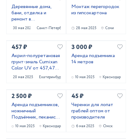
Деревянные дома,
Монтаж перегородок
бани, отделка и
из гипсокартона
ремонт в
Приозерском и
30 мая 2025
Санкт-Петербург
28 мая 2025
Сочи
Выборгском районах
457 ₽
3 000 ₽
Акрил-полуретановая
Аренда подъемника
грунт-эмаль Cumixan
14 метров
Color UV от 457,47
рублей
20 мая 2025
Екатеринбург
10 мая 2025
Краснодар
2 500 ₽
45 ₽
Аренда подъемников,
Черенки для лопат
ножничный
граблей оптом от
Подъёмник, пеканиска
производителя
в аренду
10 мая 2025
Краснодар
6 мая 2025
Омск