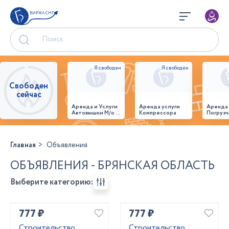
БИРЖА СНГ
Свободен
сейчас
Аренда и Услуги
Аренда услуги
Аренда
Автовышки М/о г.
Компрессора
Погрузч
Домодедово
26,28,32 место
Главная
Объявления
ОБЪЯВЛЕНИЯ - БРЯНСКАЯ ОБЛАСТЬ
Выберите категорию:
777 ₽
777 ₽
Строительство
Строительство