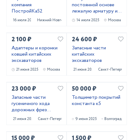
компания
постоянной основе
ПостройКа52
лежалую арматуру и
металлопрокат!
16 июля 2025
Нижний Новгород
14 июля 2025
Москва
Самовывоз
2 100 ₽
24 600 ₽
Адаптеры и коронки
Запасные части
ковшей китайских
китайских
экскаваторов
экскаваторов
21 июня 2025
Москва
21 июня 2025
Санкт-Петербург
23 000 ₽
50 000 ₽
Запасные части
Толщиметр покрытий
гусеничного хода
константа к5
дорожных фрез
Caterpillar PM620
21 июня 2025
Санкт-Петербург
9 июня 2025
Волгоград
15 000 ₽
1 500 ₽