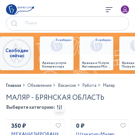
БИРЖА СНГ
Свободен
сейчас
Аренда услуги
Аренда и Услуги
Аренда
Компрессора
Автовышки М/о г.
Погрузч
Домодедово
26,28,32 место
Главная
Объявления
Вакансия
Работа
Маляр
МАЛЯР - БРЯНСКАЯ ОБЛАСТЬ
Выберите категорию:
350 ₽
0 ₽
МЕХАНИЗИРОВАННАЯ
Штукатур-Маляр