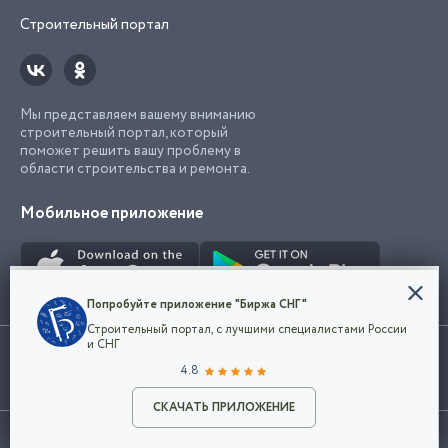
Строительный портал
Мы представляем вашему вниманию
строительный портал, который
поможет решить вашу проблему в
области строительства и ремонта.
Мобильное приложение
Конфиденциальность
Попробуйте приложение "Биржа СНГ"
Мы используем файлы cookie, чтобы сделать
Строительный портал, с лучшими специалистами России
наш сайт удобным для каждого
Использование сайта, в том числе подача объявлений, означает
и СНГ
пользователя. Оставаясь на сайте,
ОК
согласие с
пользовательским соглашением
. Все логотипы и торговые
4.8
вы соглашаетесь
марки представленные на сайте являются собственностью их
с
Политикой конфиденциальности компании
владельца.
Разместить объявление
и принимаете условия использования cookie.
СКАЧАТЬ ПРИЛОЖЕНИЕ
©2026
Биржа СНГ